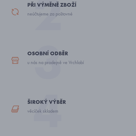
PŘI VÝMĚNĚ ZBOŽÍ
neúčtujeme za poštovné
OSOBNÍ ODBĚR
u nás na prodejně ve Vrchlabí
ŠIROKÝ VÝBĚR
věciček skladem