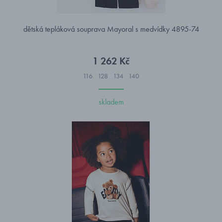
dětská tepláková souprava Mayoral s medvídky 4895-74
1 262 Kč
116
128
134
140
skladem