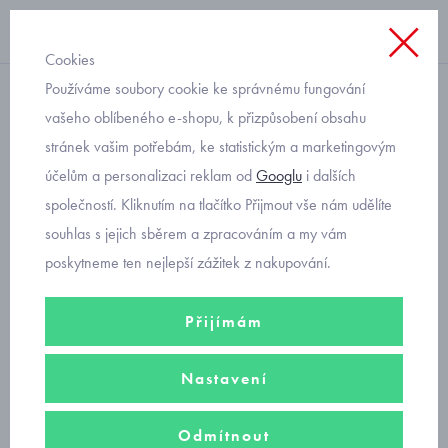
Cookies
Používáme soubory cookie ke správnému fungování
dlouhý rukáv
vašeho oblíbeného e-shopu, k přizpůsobení obsahu
stránek vašim potřebám, ke statistickým a marketingovým
dětská noční košile Cornette
účelům a personalizaci reklam od
Googlu
i dalších
549/197 Panther2
společností. Kliknutím na tlačítko Přijmout vše nám udělíte
souhlas s jejich sběrem a zpracováním a my vám
poskytneme ten nejlepší zážitek z nakupování.
Přijímám
Nastavení
Odmítnout