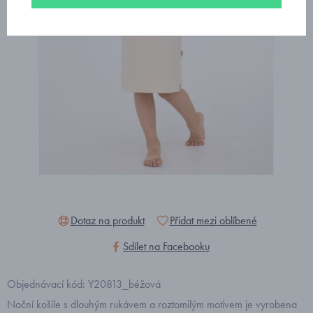
Dotaz na produkt
Přidat mezi oblíbené
Sdílet na Facebooku
Objednávací kód: Y20813_béžová
Noční košile s dlouhým rukávem a roztomilým motivem je vyrobena