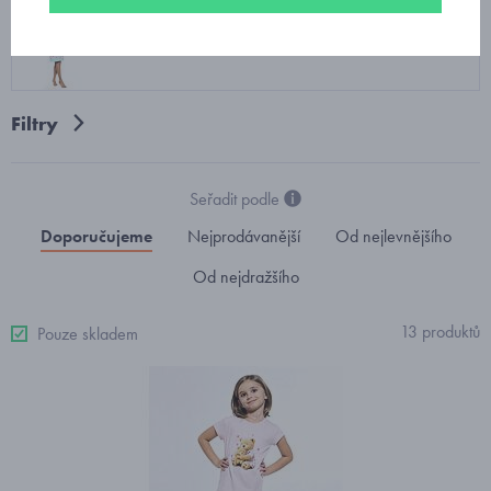
dívčí noční košile krátký rukáv
Filtry
Seřadit podle
Doporučujeme
Nejprodávanější
Od nejlevnějšího
Od nejdražšího
13 produktů
Pouze skladem