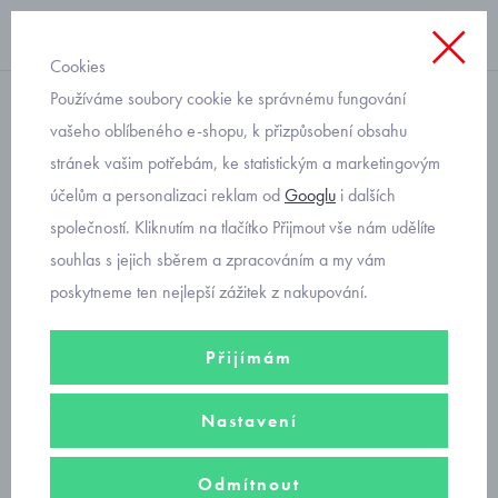
Cookies
Používáme soubory cookie ke správnému fungování
dívky
vašeho oblíbeného e-shopu, k přizpůsobení obsahu
stránek vašim potřebám, ke statistickým a marketingovým
dívčí noční košile
účelům a personalizaci reklam od
Googlu
i dalších
společností. Kliknutím na tlačítko Přijmout vše nám udělíte
Dívčí
noční košile Cornette
se vyznačují vysokou kvalitou,
souhlas s jejich sběrem a zpracováním a my vám
příjemnými materiály a originálními obrázky. V nabídce noční košile s
poskytneme ten nejlepší zážitek z nakupování.
dlouhým nebo krátkým rukávem
od velikosti 86-92 do velikosti
164
.
Přijímám
Nastavení
dívčí noční košile dlouhý rukáv
Odmítnout