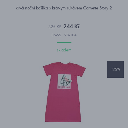
dívčí noční košilka s krátkým rukávem Cornette Story 2
244 Kč
325 Kč
86-92
98-104
skladem
-25%