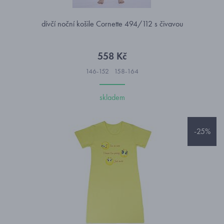
dívčí noční košile Cornette 494/112 s čivavou
558 Kč
146-152
158-164
skladem
-25%