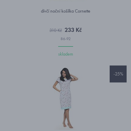
dívčí noční košilka Cornette
233 Kč
310 Kč
86-92
skladem
-25%