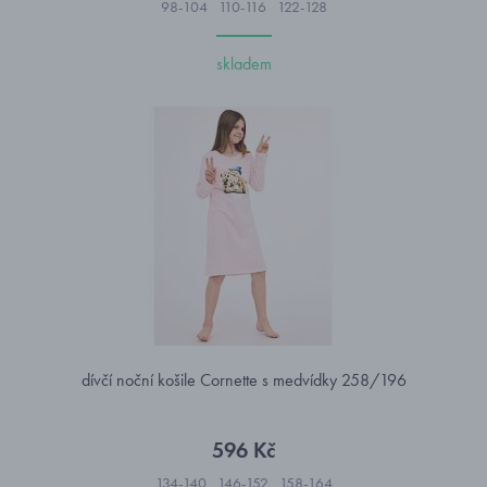
98-104
110-116
122-128
skladem
dívčí noční košile Cornette s medvídky 258/196
596 Kč
134-140
146-152
158-164