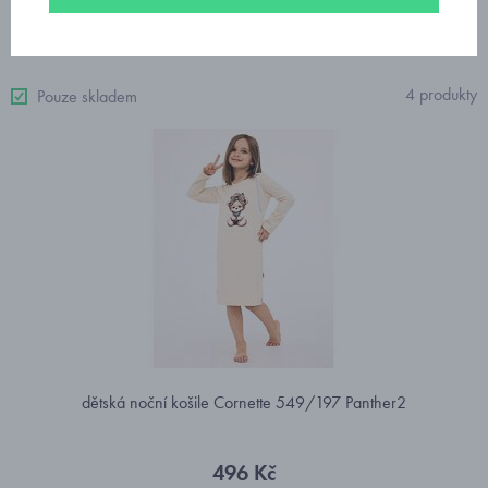
Od nejdražšího
4 produkty
Pouze skladem
dětská noční košile Cornette 549/197 Panther2
496 Kč