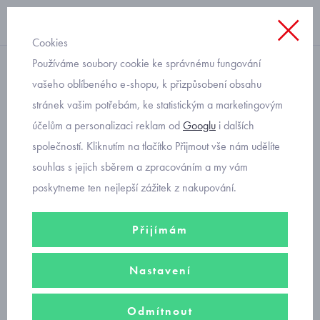
Cookies
Používáme soubory cookie ke správnému fungování
noční košile
vašeho oblíbeného e-shopu, k přizpůsobení obsahu
stránek vašim potřebám, ke statistickým a marketingovým
dívčí noční košile dlouhý
účelům a personalizaci reklam od
Googlu
i dalších
rukáv
společností. Kliknutím na tlačítko Přijmout vše nám udělíte
souhlas s jejich sběrem a zpracováním a my vám
poskytneme ten nejlepší zážitek z nakupování.
Hřejivé pohodlí pro chladné noci - dívčí noční košile s dlouhými
rukávy.
Přijímám
Filtry
Nastavení
Seřadit podle
Odmítnout
Doporučujeme
Nejprodávanější
Od nejlevnějšího