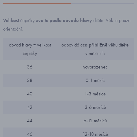
Velikost
čepičky
zvolte podle obvodu hlavy
dítěte. Věk je pouze
orientační.
obvod hlavy = velikost
odpovídá
cca přibližně
věku dítěte
čepičky
v měsících
36
novorozenec
38
0-1 měsíc
40
1-3 měsíce
42
3-6 měsíců
44
6-12 měsíců
46
12-18 měsíců