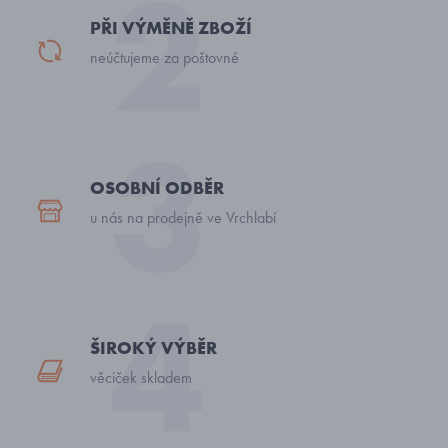
PŘI VÝMĚNĚ ZBOŽÍ
neúčtujeme za poštovné
OSOBNÍ ODBĚR
u nás na prodejně ve Vrchlabí
ŠIROKÝ VÝBĚR
věciček skladem