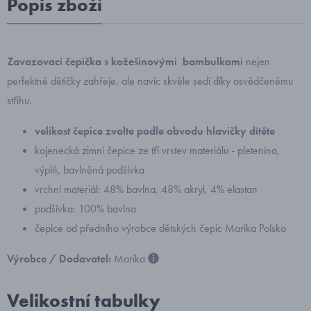
Popis zboží
Zavazovací čepička s kožešinovými bambulkami
nejen
perfektně dětičky zahřeje, ale navíc skvěle sedí díky osvědčenému
střihu.
velikost čepice zvolte podle obvodu hlavičky dítěte
kojenecká zimní čepice ze tří vrstev materiálu - pletenina,
výplň, bavlněná podšívka
vrchní materiál: 48% bavlna, 48% akryl, 4% elastan
podšívka: 100% bavlna
čepice od předního výrobce dětských čepic Marika Polsko
Výrobce / Dodavatel:
Marika
Velikostní tabulky