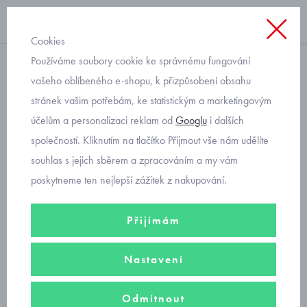
Cookies
Používáme soubory cookie ke správnému fungování
zimní
vašeho oblíbeného e-shopu, k přizpůsobení obsahu
stránek vašim potřebám, ke statistickým a marketingovým
dětská zimní čepice Marika
účelům a personalizaci reklam od
Googlu
i dalších
Milek s medvídky
společností. Kliknutím na tlačítko Přijmout vše nám udělíte
souhlas s jejich sběrem a zpracováním a my vám
poskytneme ten nejlepší zážitek z nakupování.
Přijímám
Nastavení
Odmítnout