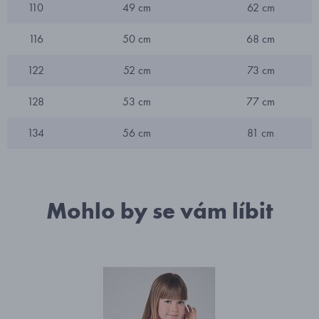
110
49 cm
62 cm
116
50 cm
68 cm
122
52 cm
73 cm
128
53 cm
77 cm
134
56 cm
81 cm
Mohlo by se vám líbit