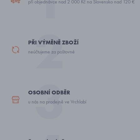
při objednávce nad 2 000 Kč na Slovensko nad 120 €
PŘI VÝMĚNĚ ZBOŽÍ
neúčtujeme za poštovné
OSOBNÍ ODBĚR
u nás na prodejně ve Vrchlabí