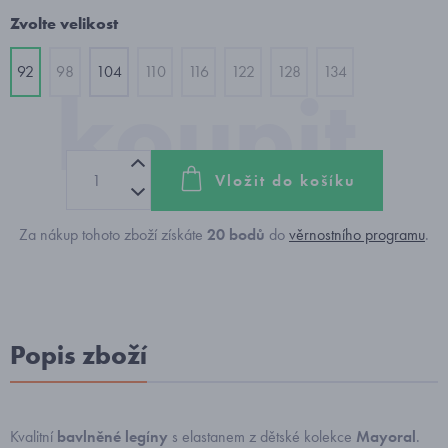
Zvolte velikost
92
98
104
110
116
122
128
134
Vložit do košíku
Za nákup tohoto zboží získáte
20
bodů
do
věrnostního programu
.
Popis zboží
Kvalitní
bavlněné legíny
s elastanem z dětské kolekce
Mayoral
.