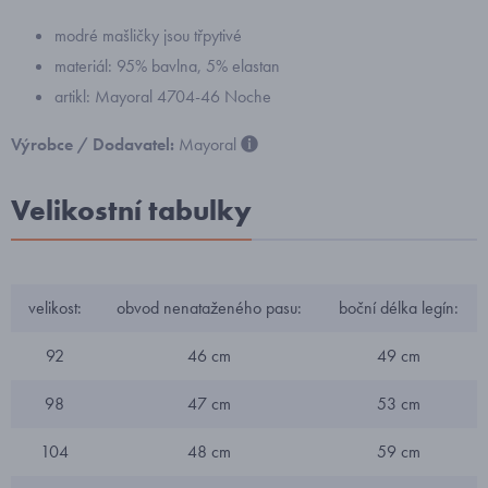
modré mašličky jsou třpytivé
materiál: 95% bavlna, 5% elastan
artikl: Mayoral 4704-46 Noche
Výrobce / Dodavatel:
Mayoral
Velikostní tabulky
velikost:
obvod nenataženého pasu:
boční délka legín:
92
46 cm
49 cm
98
47 cm
53 cm
104
48 cm
59 cm