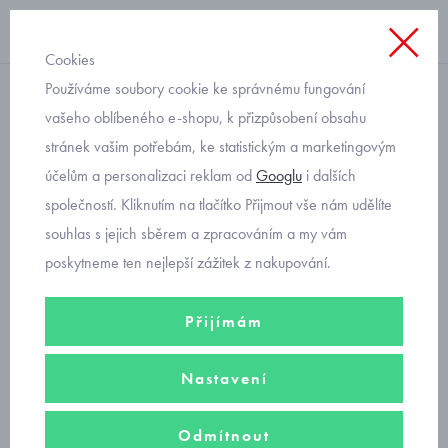
Cookies
Používáme soubory cookie ke správnému fungování
elastické legíny
vašeho oblíbeného e-shopu, k přizpůsobení obsahu
stránek vašim potřebám, ke statistickým a marketingovým
dětské legíny s mašličkami
účelům a personalizaci reklam od
Googlu
i dalších
Mayoral 4704-46
společností. Kliknutím na tlačítko Přijmout vše nám udělíte
souhlas s jejich sběrem a zpracováním a my vám
poskytneme ten nejlepší zážitek z nakupování.
Přijímám
Nastavení
Odmítnout