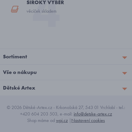
ŠIROKÝ VÝBĚR
věciček skladem
Sortiment
Vše o nákupu
Dětské Artex
© 2026 Dětské-Artex.cz - Krkonošská 27, 543 01 Vrchlabí - tel.:
+420 604 203 503, e-mail:
info@detske-artex.cz
Shop máme od
wpj.cz
|
Nastavení cookies