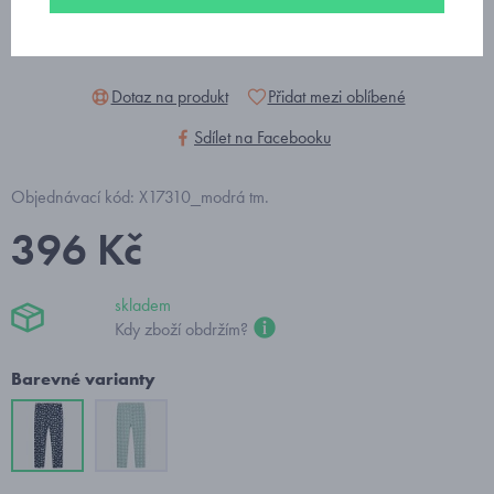
Dotaz na produkt
Přidat mezi oblíbené
Sdílet na Facebooku
Objednávací kód: X17310_modrá tm.
396 Kč
skladem
Kdy zboží obdržím?
Barevné varianty