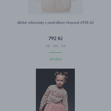
dětské mikinošaty s medvídkem Mayoral 4928-62
792 Kč
98
104
116
skladem