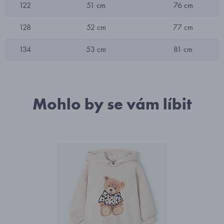
122
51 cm
76 cm
128
52 cm
77 cm
134
53 cm
81 cm
Mohlo by se vám líbit