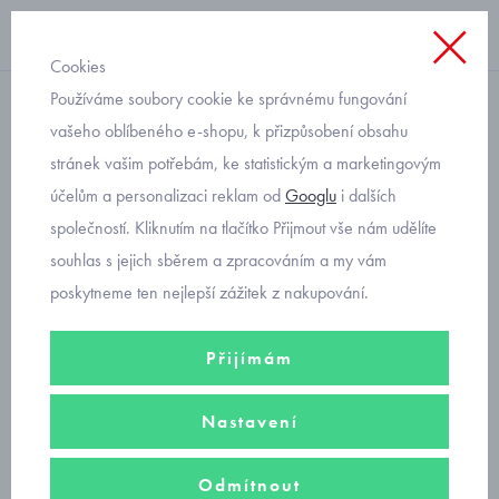
Cookies
Používáme soubory cookie ke správnému fungování
elastické legíny
vašeho oblíbeného e-shopu, k přizpůsobení obsahu
stránek vašim potřebám, ke statistickým a marketingovým
dětské legíny s potiskem
účelům a personalizaci reklam od
Googlu
i dalších
kytiček Mayoral 4704-47
společností. Kliknutím na tlačítko Přijmout vše nám udělíte
souhlas s jejich sběrem a zpracováním a my vám
poskytneme ten nejlepší zážitek z nakupování.
Přijímám
Nastavení
Odmítnout