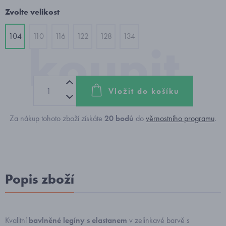
Zvolte velikost
104
110
116
122
128
134
Vložit do košíku
Za nákup tohoto zboží získáte
20
bodů
do
věrnostního programu
.
Popis zboží
Kvalitní
bavlněné legíny s elastanem
v zelinkavé barvě s