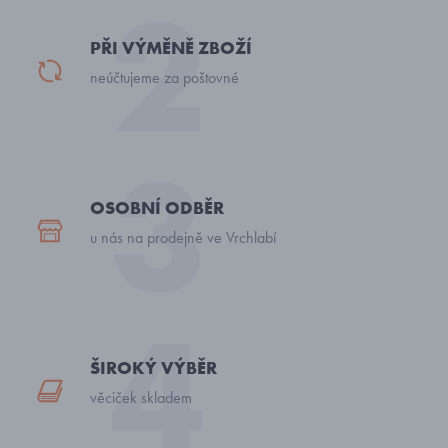
PŘI VÝMĚNĚ ZBOŽÍ
neúčtujeme za poštovné
OSOBNÍ ODBĚR
u nás na prodejně ve Vrchlabí
ŠIROKÝ VÝBĚR
věciček skladem