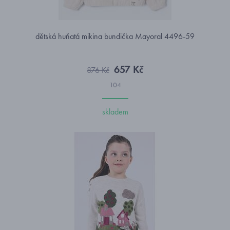
dětská huňatá mikina bundička Mayoral 4496-59
657 Kč
876 Kč
104
skladem