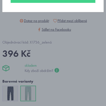
Dotaz na produkt
Přidat mezi oblíbené
Sdílet na Facebooku
Objednávací kód: X1736_zelená
396 Kč
skladem
Kdy zboží obdržím?
Barevné varianty