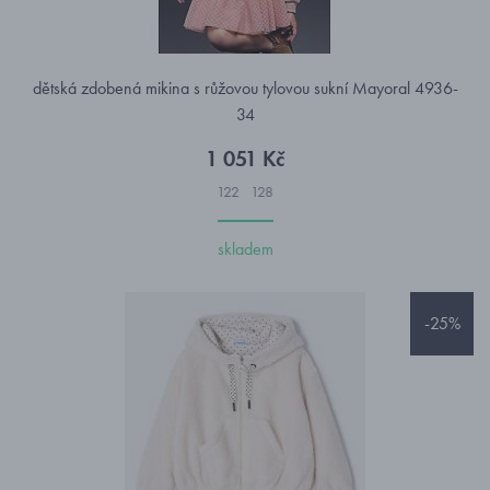
dětská zdobená mikina s růžovou tylovou sukní Mayoral 4936-
34
1 051 Kč
122
128
skladem
-25%