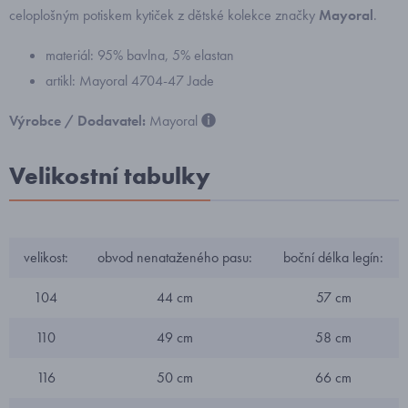
celoplošným potiskem kytiček z dětské kolekce značky
Mayoral
.
materiál: 95% bavlna, 5% elastan
artikl: Mayoral 4704-47 Jade
Výrobce / Dodavatel:
Mayoral
Velikostní tabulky
velikost:
obvod nenataženého pasu:
boční délka legín:
104
44 cm
57 cm
110
49 cm
58 cm
116
50 cm
66 cm