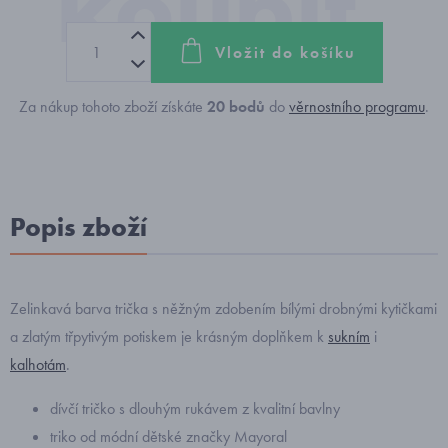
Vložit do košíku
Za nákup tohoto zboží získáte
20
bodů
do
věrnostního programu
.
Popis zboží
Zelinkavá barva trička s něžným zdobením bílými drobnými kytičkami
a zlatým třpytivým potiskem je krásným doplňkem k
sukním
i
kalhotám
.
dívčí tričko s dlouhým rukávem z kvalitní bavlny
triko od módní dětské značky Mayoral