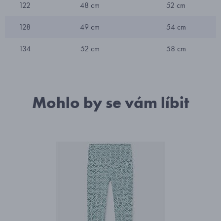
122
48 cm
52 cm
128
49 cm
54 cm
134
52 cm
58 cm
Mohlo by se vám líbit