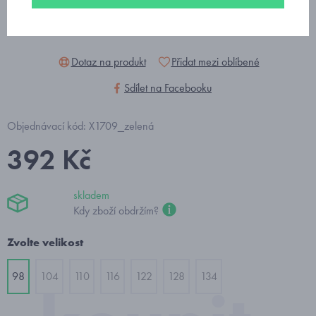
Dotaz na produkt
Přidat mezi oblíbené
Sdílet na Facebooku
Objednávací kód: X1709_zelená
392 Kč
skladem
Kdy zboží obdržím?
Zvolte velikost
98
104
110
116
122
128
134