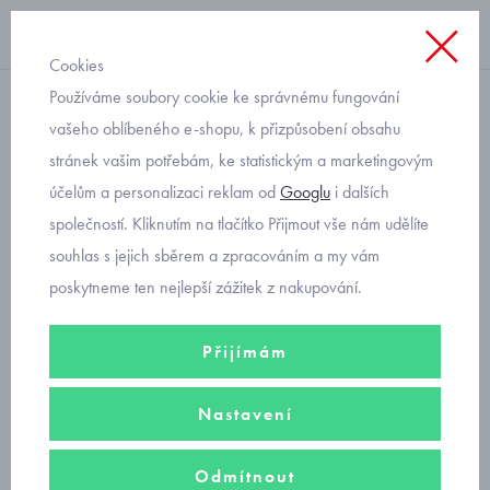
Cookies
Používáme soubory cookie ke správnému fungování
s dlouhým rukávem
vašeho oblíbeného e-shopu, k přizpůsobení obsahu
stránek vašim potřebám, ke statistickým a marketingovým
dětské tričko s kytičkami
účelům a personalizaci reklam od
Googlu
i dalších
Mayoral 4072-90
společností. Kliknutím na tlačítko Přijmout vše nám udělíte
souhlas s jejich sběrem a zpracováním a my vám
poskytneme ten nejlepší zážitek z nakupování.
Přijímám
Nastavení
Odmítnout