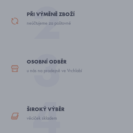
PŘI VÝMĚNĚ ZBOŽÍ
neúčtujeme za poštovné
OSOBNÍ ODBĚR
u nás na prodejně ve Vrchlabí
ŠIROKÝ VÝBĚR
věciček skladem