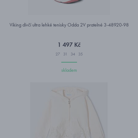
Viking dívčí ultra lehké tenisky Odda 2V pratelné 3-48920-98
1 497 Kč
27
31
34
35
skladem