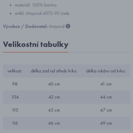
materiál: 100% bavlna
artikl: Mayoral 4072-90 Jade
Výrobce / Dodavatel:
Mayoral
Velikostní tabulky
velikost:
délka zad od středu krku:
délka rukávu od krku:
98
40 cm
41 cm
104
42 cm
44 cm
110
43 cm
47 cm
116
46 cm
49 cm