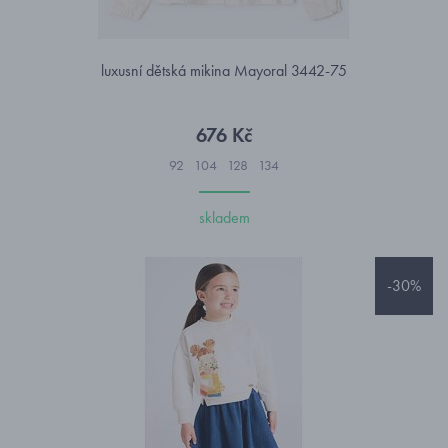
luxusní dětská mikina Mayoral 3442-75
676 Kč
92
104
128
134
skladem
-30%