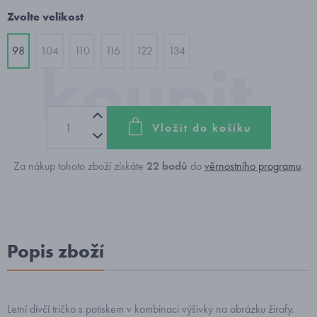
Zvolte velikost
98
104
110
116
122
134
Vložit do košíku
Za nákup tohoto zboží získáte
22
bodů
do
věrnostního programu
.
Popis zboží
Letní dívčí tričko s potiskem v kombinaci výšivky na obrázku žirafy.