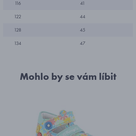
116
41
122
44
128
45
134
47
Mohlo by se vám líbit