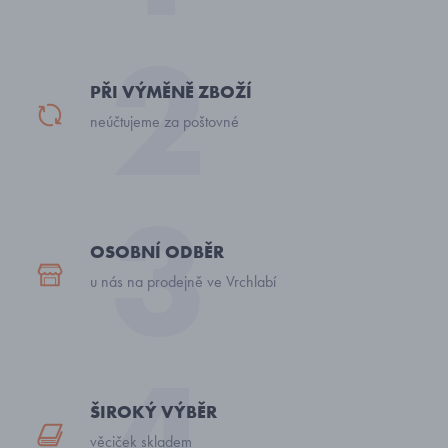
PŘI VÝMĚNĚ ZBOŽÍ
neúčtujeme za poštovné
OSOBNÍ ODBĚR
u nás na prodejně ve Vrchlabí
ŠIROKÝ VÝBĚR
věciček skladem