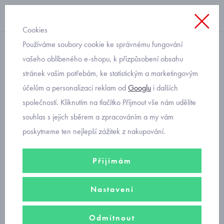
Cookies
Používáme soubory cookie ke správnému fungování
s krátkým rukávem
vašeho oblíbeného e-shopu, k přizpůsobení obsahu
stránek vašim potřebám, ke statistickým a marketingovým
dětské žluté triko se žirafou
účelům a personalizaci reklam od
Googlu
i dalších
Mayoral 3091-60
společností. Kliknutím na tlačítko Přijmout vše nám udělíte
souhlas s jejich sběrem a zpracováním a my vám
poskytneme ten nejlepší zážitek z nakupování.
Přijímám
Nastavení
Odmítnout