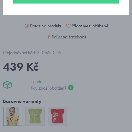
Dotaz na produkt
Přidat mezi oblíbené
Sdílet na Facebooku
Objednávací kód: X1066_žlutá
439 Kč
skladem
Kdy zboží obdržím?
Barevné varianty