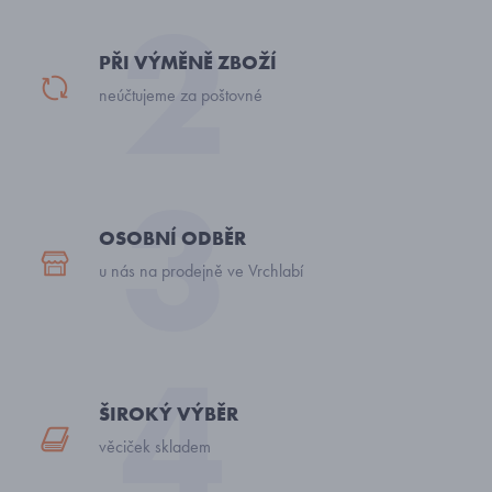
PŘI VÝMĚNĚ ZBOŽÍ
neúčtujeme za poštovné
OSOBNÍ ODBĚR
u nás na prodejně ve Vrchlabí
ŠIROKÝ VÝBĚR
věciček skladem