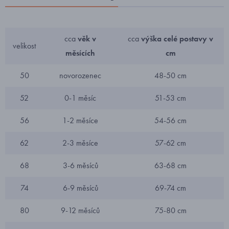
cca
věk v
cca
výška celé postavy v
velikost
měsících
cm
50
novorozenec
48-50 cm
52
0-1 měsíc
51-53 cm
56
1-2 měsíce
54-56 cm
62
2-3 měsíce
57-62 cm
68
3-6 měsíců
63-68 cm
74
6-9 měsíců
69-74 cm
80
9-12 měsíců
75-80 cm