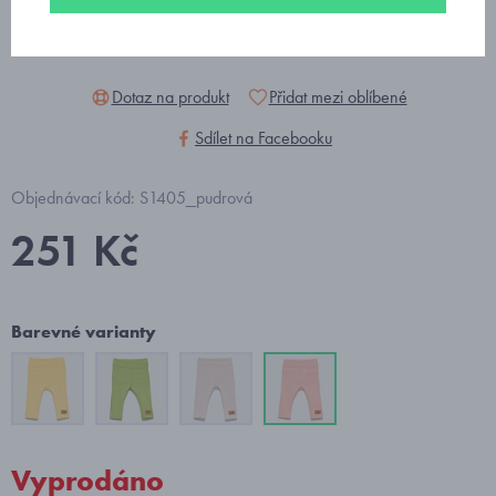
Dotaz na produkt
Přidat mezi oblíbené
Sdílet na Facebooku
Objednávací kód: S1405_pudrová
251 Kč
Barevné varianty
Vyprodáno