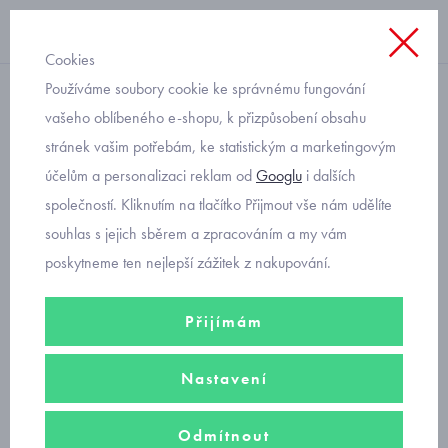
Cookies
Používáme soubory cookie ke správnému fungování
legínky
vašeho oblíbeného e-shopu, k přizpůsobení obsahu
stránek vašim potřebám, ke statistickým a marketingovým
Jamiks kojenecké pudrové
účelům a personalizaci reklam od
Googlu
i dalších
legínky
společností. Kliknutím na tlačítko Přijmout vše nám udělíte
souhlas s jejich sběrem a zpracováním a my vám
poskytneme ten nejlepší zážitek z nakupování.
Přijímám
Nastavení
Odmítnout