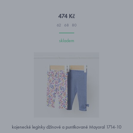
474 Kč
62
68
80
skladem
kojenecké legínky džínové a puntíkované Mayoral 1714-10