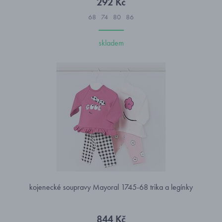
292 Kč
68
74
80
86
skladem
kojenecké soupravy Mayoral 1745-68 trika a legínky
844 Kč