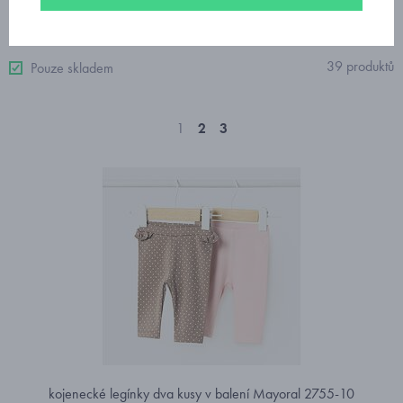
Od nejdražšího
39 produktů
Pouze skladem
1
2
3
kojenecké legínky dva kusy v balení Mayoral 2755-10