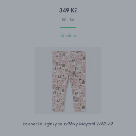
349 Kč
80
86
skladem
kojenecké legínky se zvířátky Mayoral 2763-82