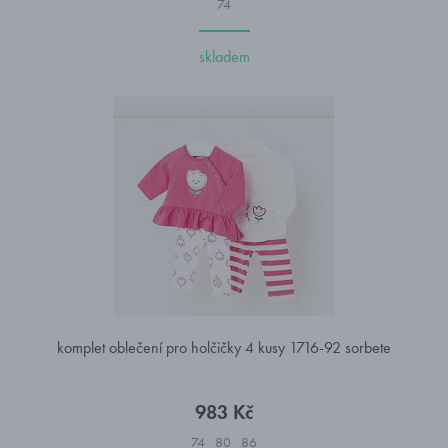
74
skladem
komplet oblečení pro holčičky 4 kusy 1716-92 sorbete
983 Kč
74
80
86