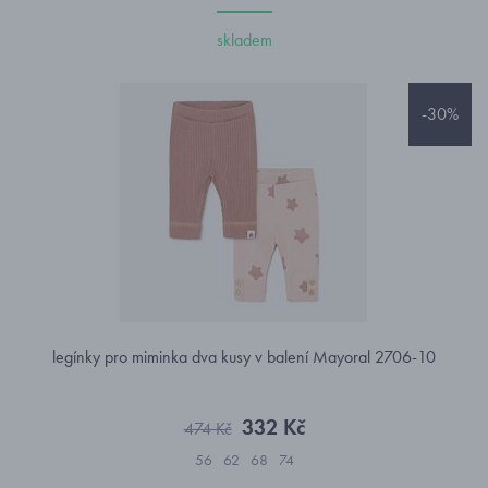
skladem
-30%
legínky pro miminka dva kusy v balení Mayoral 2706-10
332 Kč
474 Kč
56
62
68
74