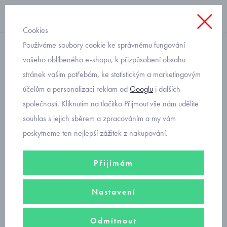
Cookies
Používáme soubory cookie ke správnému fungování
legíny
vašeho oblíbeného e-shopu, k přizpůsobení obsahu
stránek vašim potřebám, ke statistickým a marketingovým
legínky kojenecké
účelům a personalizaci reklam od
Googlu
i dalších
společností. Kliknutím na tlačítko Přijmout vše nám udělíte
Legíny vhodné pro každodenní nošení - lze je nosit doma i venku,
souhlas s jejich sběrem a zpracováním a my vám
zároveň jsou pohodlné i do kočárku. V nabídce máme samostatné
poskytneme ten nejlepší zážitek z nakupování.
kojenecké legíny nebo v celém dokonalém outfitu.
Přijímám
Filtry
Nastavení
Seřadit podle
Doporučujeme
Nejprodávanější
Od nejlevnějšího
Odmítnout