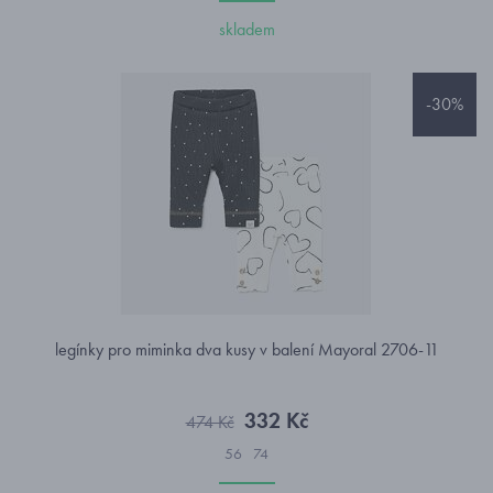
skladem
-30%
legínky pro miminka dva kusy v balení Mayoral 2706-11
332 Kč
474 Kč
56
74