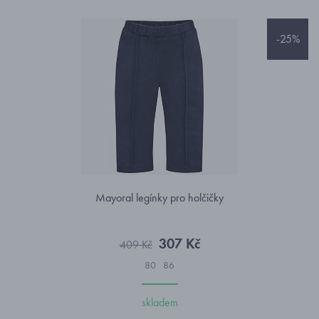
-25%
Mayoral legínky pro holčičky
307 Kč
409 Kč
80
86
skladem