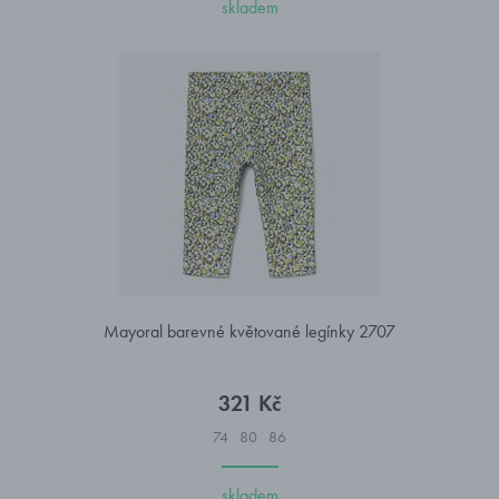
skladem
Mayoral barevné květované legínky 2707
321 Kč
74
80
86
skladem