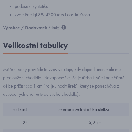
podešev: syntetika
vzor: Primigi 3954200 tess fiorellini/rosa
Výrobce / Dodavatel:
Primigi
Velikostní tabulky
Měření nohy provádějte vždy ve stoje, kdy dojde k maximálnímu
prodloužení chodidla. Nezapomeňte, že je třeba k vámi naměřené
délce přičíst cca 1 cm ( to je ,,nadměrek", který se ponechává z
důvodu rychlého růstu dětského chodidla).
velikost:
změřena vnitřní délka stélky:
24
15,2 cm