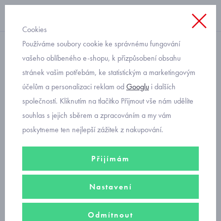
Cookies
Používáme soubory cookie ke správnému fungování
dívčí
vašeho oblíbeného e-shopu, k přizpůsobení obsahu
stránek vašim potřebám, ke statistickým a marketingovým
látkové sandály dětské s
účelům a personalizaci reklam od
Googlu
i dalších
kytičkami Primigi 3954200
společností. Kliknutím na tlačítko Přijmout vše nám udělíte
souhlas s jejich sběrem a zpracováním a my vám
poskytneme ten nejlepší zážitek z nakupování.
Přijímám
Nastavení
Odmítnout