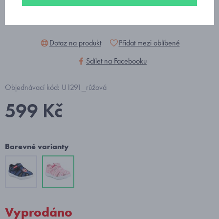
Dotaz na produkt
Přidat mezi oblíbené
Sdílet na Facebooku
Objednávací kód: U1291_růžová
599 Kč
Barevné varianty
Vyprodáno