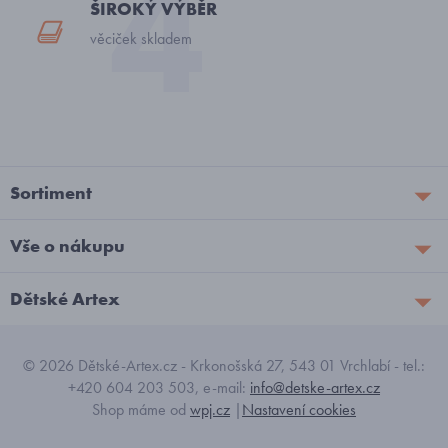
ŠIROKÝ VÝBĚR
věciček skladem
Sortiment
Vše o nákupu
Dětské Artex
© 2026 Dětské-Artex.cz - Krkonošská 27, 543 01 Vrchlabí - tel.:
+420 604 203 503, e-mail:
info@detske-artex.cz
Shop máme od
wpj.cz
|
Nastavení cookies