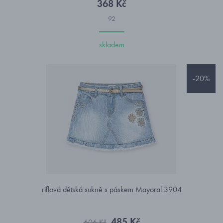
368 Kč
92
skladem
-20%
riflová dětská sukně s páskem Mayoral 3904
485 Kč
606 Kč