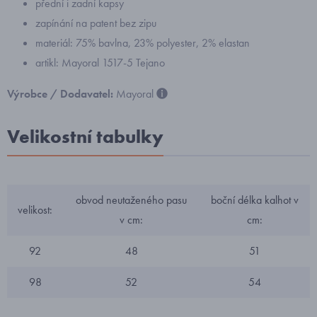
přední i zadní kapsy
zapínání na patent bez zipu
materiál: 75% bavlna, 23% polyester, 2% elastan
artikl: Mayoral 1517-5 Tejano
Výrobce / Dodavatel:
Mayoral
Velikostní tabulky
obvod neutaženého pasu
boční délka kalhot v
velikost:
v cm:
cm:
92
48
51
98
52
54