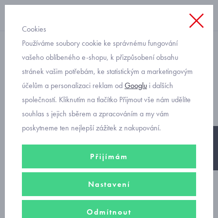
Cookies
Používáme soubory cookie ke správnému fungování
rifle
vašeho oblíbeného e-shopu, k přizpůsobení obsahu
stránek vašim potřebám, ke statistickým a marketingovým
Mayoral vyšívané rifle
účelům a personalizaci reklam od
Googlu
i dalších
slouchy 1517-5
společností. Kliknutím na tlačítko Přijmout vše nám udělíte
souhlas s jejich sběrem a zpracováním a my vám
poskytneme ten nejlepší zážitek z nakupování.
-25%
Přijímám
Nastavení
Odmítnout