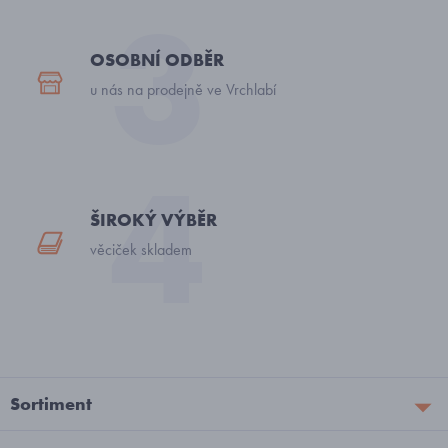
OSOBNÍ ODBĚR
u nás na prodejně ve Vrchlabí
ŠIROKÝ VÝBĚR
věciček skladem
Sortiment