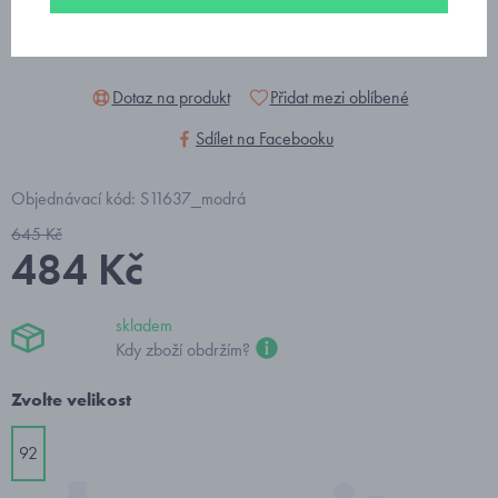
Dotaz na produkt
Přidat mezi oblíbené
Sdílet na Facebooku
Objednávací kód: S11637_modrá
645 Kč
484 Kč
skladem
Kdy zboží obdržím?
Zvolte velikost
92