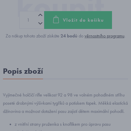
Vložit do košíku
Za nákup tohoto zboží získáte
24
bodů
do
věrnostního programu
.
Popis zboží
Vyjímečné holčičí rifle velikost 92 a 98 ve volném pohodlném střihu
poseté drobnými výšivkami tygříků a potiskem ťapek. Měkká elastická
džínovina a možnost dotažení pasu zajistí dětem maximální pohodlí.
z vnitřní strany pruženka s knoflíkem pro úpravu pasu