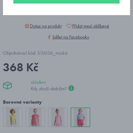
Dotaz na produkt
Přidat mezi oblíbené
Sdílet na Facebooku
Objednávací kód: S116136_modrá
368 Kč
skladem
Kdy zboží obdržím?
Barevné varianty