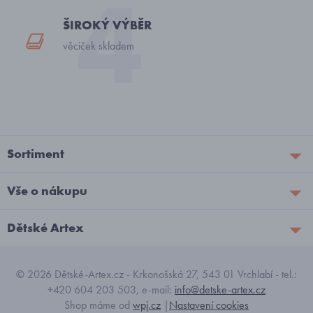
ŠIROKÝ VÝBĚR
věciček skladem
Sortiment
Vše o nákupu
Dětské Artex
© 2026 Dětské-Artex.cz - Krkonošská 27, 543 01 Vrchlabí - tel.:
+420 604 203 503, e-mail:
info@detske-artex.cz
Shop máme od
wpj.cz
|
Nastavení cookies