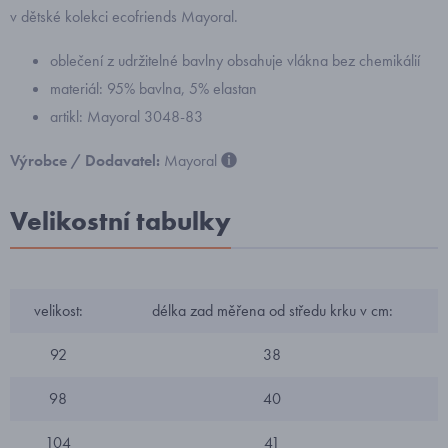
v dětské kolekci ecofriends Mayoral.
oblečení z udržitelné bavlny obsahuje vlákna bez chemikálií
materiál: 95% bavlna, 5% elastan
artikl: Mayoral 3048-83
Výrobce / Dodavatel:
Mayoral
Velikostní tabulky
velikost:
délka zad měřena od středu krku v cm:
92
38
98
40
104
41