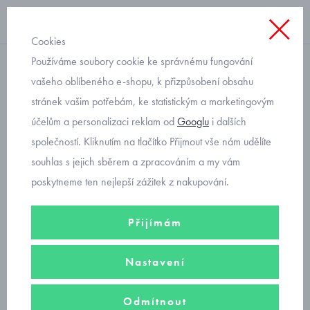
Cookies
Používáme soubory cookie ke správnému fungování
s krátkým rukávem
vašeho oblíbeného e-shopu, k přizpůsobení obsahu
stránek vašim potřebám, ke statistickým a marketingovým
letní triko Mayoral panenka
účelům a personalizaci reklam od
Googlu
i dalších
3048-83
společností. Kliknutím na tlačítko Přijmout vše nám udělíte
souhlas s jejich sběrem a zpracováním a my vám
poskytneme ten nejlepší zážitek z nakupování.
Přijímám
Nastavení
Odmítnout