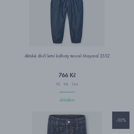
dětské dívčí letní kalhoty tencel Mayoral 3552
766 Kč
92
98
104
skladem
-30%