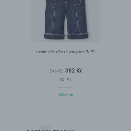
culotte rifle dětské Mayoral 2592
382 Kč
546 Kč
92
98
skladem