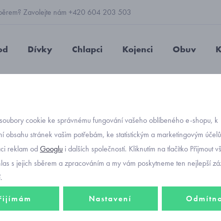
 výběrem? Zavolejte nám +420 604 203 503
od
Dívky
Chlapci
Kojenci
Obuv
K
riko Mayoral kytičky 3048-84
soubory cookie ke správnému fungování vašeho oblíbeného e-shopu, k
Objednávací kód
letní 
í obsahu stránek vašim potřebám, ke statistickým a marketingovým účel
aci reklam od
Googlu
i dalších společností. Kliknutím na tlačítko Přijmout 
3048-
hlas s jejich sběrem a zpracováním a my vám poskytneme ten nejlepší záž
.
řijímám
Nastavení
Odmítn
368 K