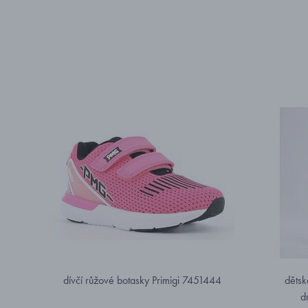
dívčí růžové botasky Primigi 7451444
dětsk
d