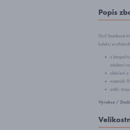
Popis zb
Dívčí limetkové t
kolekci ecofriend
z bezpečnos
zdobení na
oblečení z 
materiál: 
artikl: Ma
Výrobce / Doda
Velikost