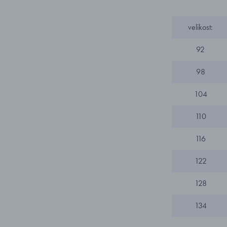
velikost:
92
98
104
110
116
122
128
134