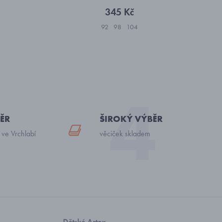
345 Kč
92
98
104
ĚR
ŠIROKÝ VÝBĚR
 ve Vrchlabí
věciček skladem
Dětské Artex