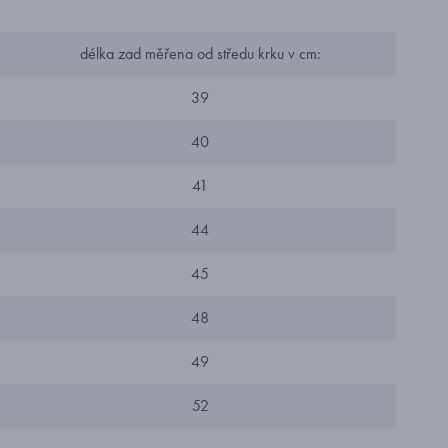
délka zad měřena od středu krku v cm:
39
40
41
44
45
48
49
52