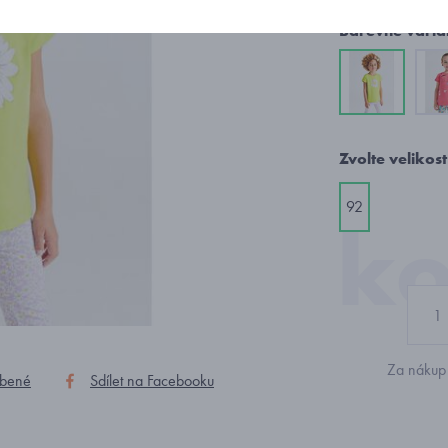
Barevné varia
Zvolte velikost
92
Za nákup 
íbené
Sdílet na Facebooku