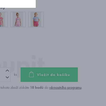
nty
ks
Vložit do košíku
tohoto zboží získáte
18
bodů
do
věrnostního programu
.