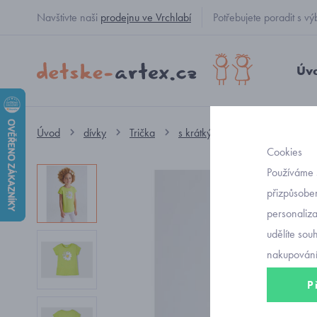
Navštivte naši
prodejnu ve Vrchlabí
Potřebujete poradit s
Úv
Úvod
dívky
Trička
s krátkým rukávem
letní t
Cookies
Používáme 
přizpůsoben
personaliz
udělíte sou
nakupování
P