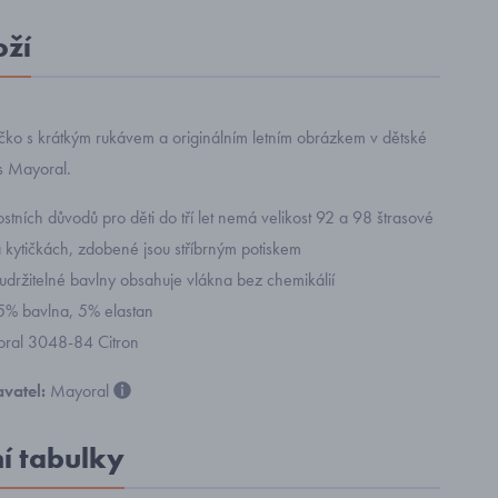
oží
ričko s krátkým rukávem a originálním letním obrázkem v dětské
s Mayoral.
tních důvodů pro děti do tří let nemá velikost 92 a 98 štrasové
 kytičkách, zdobené jsou stříbrným potiskem
udržitelné bavlny obsahuje vlákna bez chemikálií
95% bavlna, 5% elastan
yoral 3048-84 Citron
vatel:
Mayoral
ní tabulky