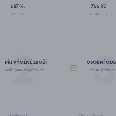
687 Kč
766 Kč
116
134
92
98
104
PŘI VÝMĚNĚ ZBOŽÍ
OSOBNÍ ODB
neúčtujeme za poštovné
u nás na prodejně
Sortiment
Vše o nákupu