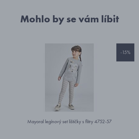
Mohlo by se vám líbit
-15%
Mayoral legínový set lištičky s flitry 4752-57