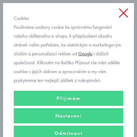
Cookies
Používáme soubory cookie ke správnému fungování
s krátkým rukávem
vašeho oblíbeného e-shopu, k přizpůsobení obsahu
stránek vašim potřebám, ke statistickým a marketingovým
letní triko Mayoral
účelům a personalizaci reklam od
Googlu
i dalších
zmrzlinky 3048-82
společností. Kliknutím na tlačítko Přijmout vše nám udělíte
souhlas s jejich sběrem a zpracováním a my vám
poskytneme ten nejlepší zážitek z nakupování.
Přijímám
Nastavení
Odmítnout