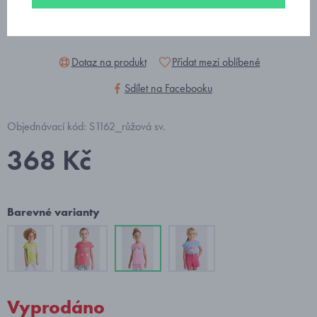
Dotaz na produkt
Přidat mezi oblíbené
Sdílet na Facebooku
Objednávací kód: S1162_růžová sv.
368 Kč
Barevné varianty
Vyprodáno