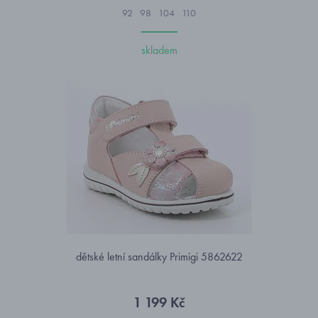
92
98
104
110
skladem
dětské letní sandálky Primigi 5862622
1 199 Kč