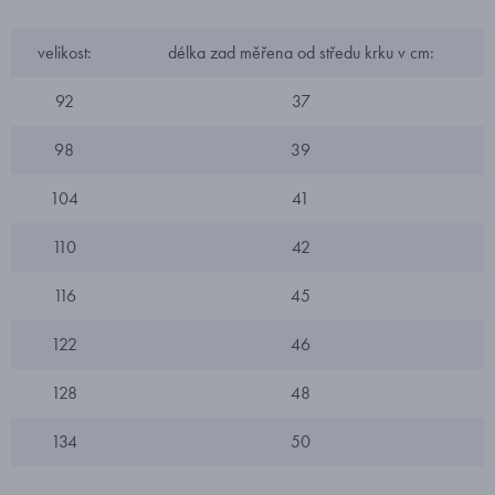
velikost:
délka zad měřena od středu krku v cm:
92
37
98
39
104
41
110
42
116
45
122
46
128
48
134
50