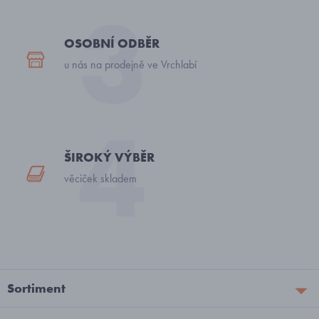
OSOBNÍ ODBĚR
u nás na prodejně ve Vrchlabí
ŠIROKÝ VÝBĚR
věciček skladem
Sortiment