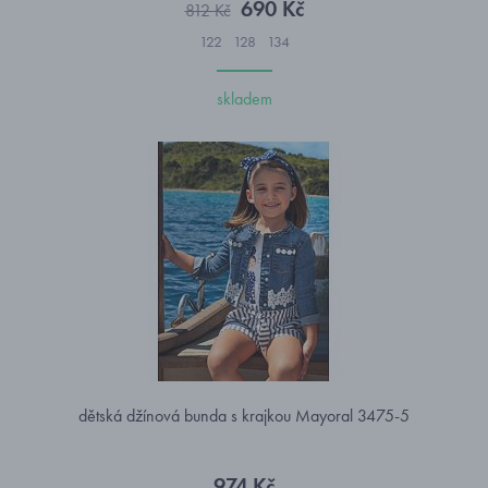
690 Kč
812 Kč
122
128
134
skladem
dětská džínová bunda s krajkou Mayoral 3475-5
974 Kč