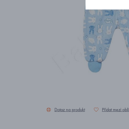
Dotaz na produkt
Přidat mezi obl