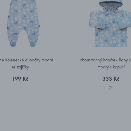
né kojenecké dupačky modré
oboustranný kabátek Baby s
se zajíčky
modrý s kapucí
199 Kč
333 Kč
74