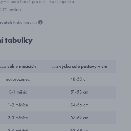
y v modré barvě pro miminko chlapečka
100% bavlna
vatel:
Baby Service
ní tabulky
cca
věk v měsících
cca
výška celé postavy v cm
novorozenec
48-50 cm
0-1 měsíc
51-53 cm
1-2 měsíce
54-56 cm
2-3 měsíce
57-62 cm
3-6 měsíců
63-68 cm