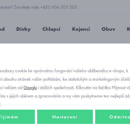
 výběrem? Zavolejte nám +420 604 203 503
od
Dívky
Chlapci
Kojenci
Obuv
K
čky
bavlněné
polodupačky se zajíčky pro chlapečky
soubory cookie ke správnému fungování vašeho oblíbeného e-shopu, k
Objednávací kó
polodu
í obsahu stránek vašim potřebám, ke statistickým a marketingovým účel
aci reklam od
Googlu
i dalších společností. Kliknutím na tlačítko Přijmout 
chlape
hlas s jejich sběrem a zpracováním a my vám poskytneme ten nejlepší záž
.
řijímám
Nastavení
Odmítn
197 K