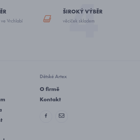
ĚR
ŠIROKÝ VÝBĚR
 ve Vrchlabí
věciček skladem
Dětské Artex
O firmě
am
Kontakt
a
st