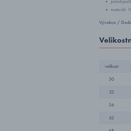
polodupačk
materiál: 
Výrobce / Doda
Velikost
velikost
50
52
56
62
68