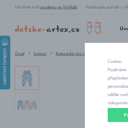
Navštivte naši
prodejnu ve Vrchlabí
Potřebujete poradit s
Úv
Úvod
kojenci
Kojenecké pro chlapečky
polodupa
Cookies
Používáme 
přizpůsoben
personaliz
udělíte sou
nakupování
P