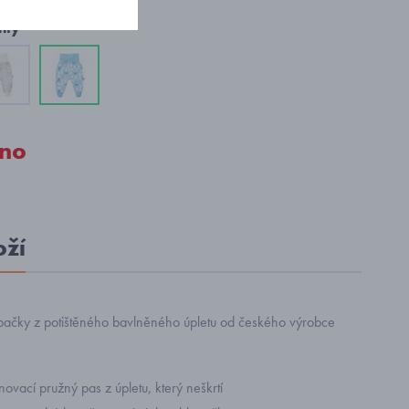
nty
no
oží
ačky z potištěného bavlněného úpletu od českého výrobce
ovací pružný pas z úpletu, který neškrtí