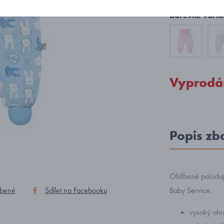
Barevné varia
Vyprodá
Popis zb
Oblíbené polodup
íbené
Sdílet na Facebooku
Baby Service.
vysoký ohrn