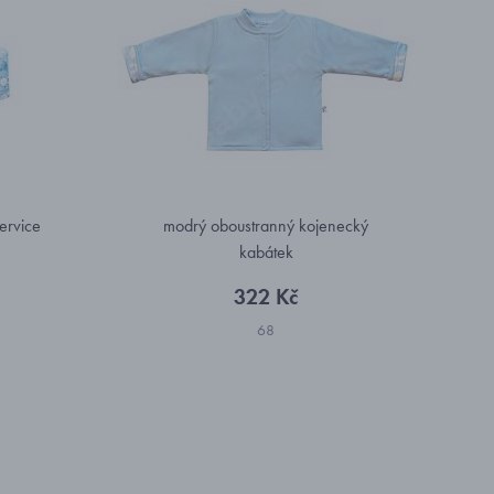
ervice
modrý oboustranný kojenecký
kabátek
322 Kč
68