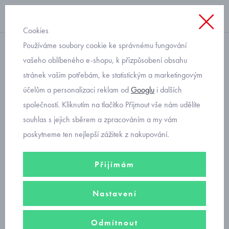
Cookies
Používáme soubory cookie ke správnému fungování
s dlouhým rukávem
vašeho oblíbeného e-shopu, k přizpůsobení obsahu
stránek vašim potřebám, ke statistickým a marketingovým
šedé zavinovací body se
účelům a personalizaci reklam od
Googlu
i dalších
zajíčky
společností. Kliknutím na tlačítko Přijmout vše nám udělíte
souhlas s jejich sběrem a zpracováním a my vám
poskytneme ten nejlepší zážitek z nakupování.
Přijímám
Nastavení
Odmítnout