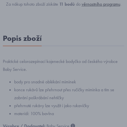
Za nákup tohoto zboží získáte
11
bodů
do
věrnostního programu
.
Popis zboží
Praktické celorozepínací kojenecké bodyčko od českého výrobce
Baby Service.
body pro snadné oblékání miminek
konce rukávů lze přehrnout přes ručičky miminka a tím se
zabrání poškrábání nehtíčky
přehrnuté rukávy lze využít i jako rukavičky
materiál: 100% bavlna
Výrobce / Dodavatel:
Baby Service