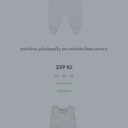
bavlněné polodupačky pro miminko Baby service
259 Kč
56
62
68
skladem