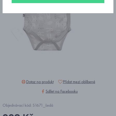
Dotaz na produkt
Přidat mezi oblíbené
Sdílet na Facebooku
Objednávací kód: S1671_šedá