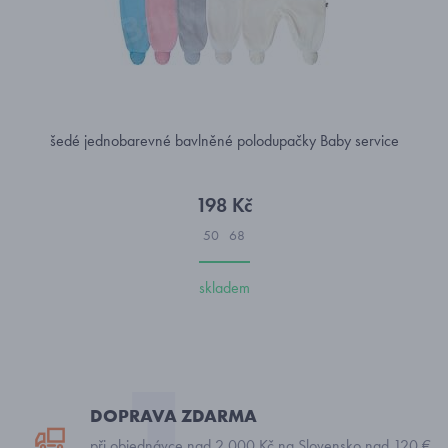
šedé jednobarevné bavlněné polodupačky Baby service
198 Kč
50
68
skladem
DOPRAVA ZDARMA
při objednávce nad 2 000 Kč na Slovensko nad 120 €