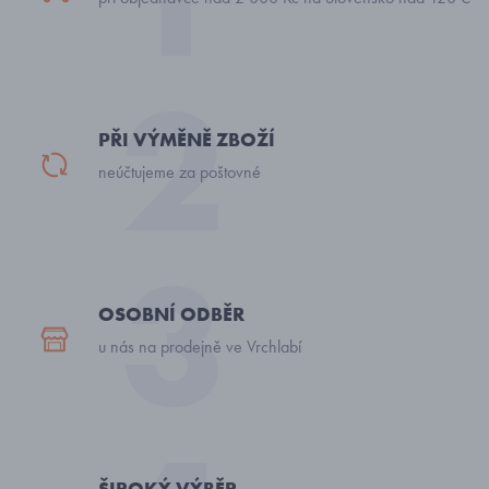
PŘI VÝMĚNĚ ZBOŽÍ
neúčtujeme za poštovné
OSOBNÍ ODBĚR
u nás na prodejně ve Vrchlabí
ŠIROKÝ VÝBĚR