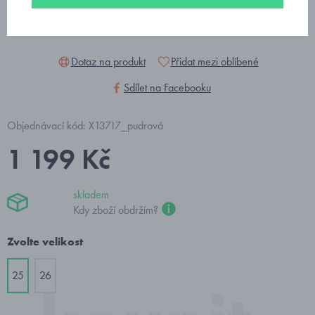
Dotaz na produkt
Přidat mezi oblíbené
Sdílet na Facebooku
Objednávací kód: X13717_pudrová
1 199 Kč
skladem
Kdy zboží obdržím?
Zvolte velikost
25
26