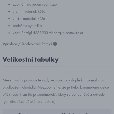
zapínání na jeden suchý zip
vrchní materiál: kůže
vnitřní materiál: kůže
podešev: syntetika
vzor: Primigi 5858933 vit.perg/s.scam/rosa
Výrobce / Dodavatel:
Primigi
Velikostní tabulky
Měření nohy provádějte vždy ve stoje, kdy dojde k maximálnímu
prodloužení chodidla. Nezapomeňte, že je třeba k naměřené délce
přičíst cca 1 cm (to je ,,nadměrek", který se ponechává z důvodu
rychlého růstu dětského chodidla).