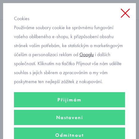
Cookies
Používáme soubory cookie ke správnému fungování
dívčí
vašeho oblíbeného e-shopu, k přizpůsobení obsahu
stránek vašim potřebám, ke statistickým a marketingovým
Primigi 5858933 dívčí
účelům a personalizaci reklam od
Googlu
i dalších
sandálky s kytičkou
společností. Kliknutím na tlačítko Přijmout vše nám udělíte
souhlas s jejich sběrem a zpracováním a my vám
poskytneme ten nejlepší zážitek z nakupování.
Přijímám
Nastavení
Odmítnout