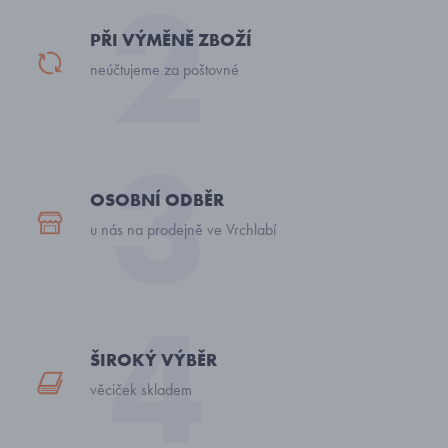
PŘI VÝMĚNĚ ZBOŽÍ
neúčtujeme za poštovné
OSOBNÍ ODBĚR
u nás na prodejně ve Vrchlabí
ŠIROKÝ VÝBĚR
věciček skladem