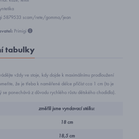
yntetika
migi 5879533 scam/rete/gomma/jean
vatel:
Primigi
ní tabulky
ádějte vždy ve stoje, kdy dojde k maximálnímu prodloužení
eňte, že je třeba k naměřené délce přičíst cca 1 cm (to je
rý se ponechává z důvodu rychlého růstu dětského chodidla).
změřili jsme vyndavací stélku:
18 cm
18,5 cm