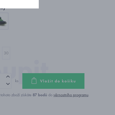
nty
30
ks
Vložit do košíku
tohoto zboží získáte
87
bodů
do
věrnostního programu
.