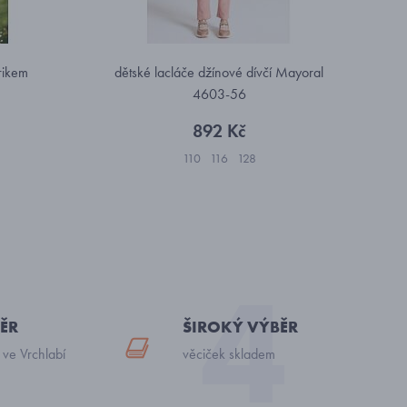
trikem
dětské lacláče džínové dívčí Mayoral
4603-56
892 Kč
110
116
128
ĚR
ŠIROKÝ VÝBĚR
 ve Vrchlabí
věciček skladem