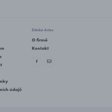
Dětské Artex
O firmě
am
Kontakt
a
st
ínky
ních údajů