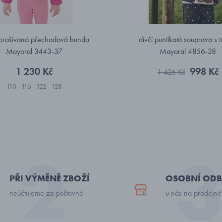
prošívaná přechodová bunda
dívčí puntíkatá souprava s 
Mayoral 3443-37
Mayoral 4856-28
1 230 Kč
998 Kč
1 426 Kč
110
116
122
128
PŘI VÝMĚNĚ ZBOŽÍ
OSOBNÍ ODB
neúčtujeme za poštovné
u nás na prodejně