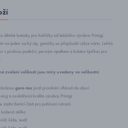
oží
 dětské botasky pro holčičky od italského výrobce Primigi.
m na jeden suchý zip, gumičky se přizpůsobí výšce nártu. Lehká
 s pružnou podešví, pevným opatkem a kulatou špičkou pro
.
é zvolení velikosti
jsou míry uvedeny ve velikostní
mbránou
gore-tex
proti pronikání vlhkosti do obuvi
sing a osvědčená kvalita výrobce Primigi
 zadní tlumící částí pro pohlcení nárazů
á kožená stélka
iál: kůže, textil
riál: kůže, textil