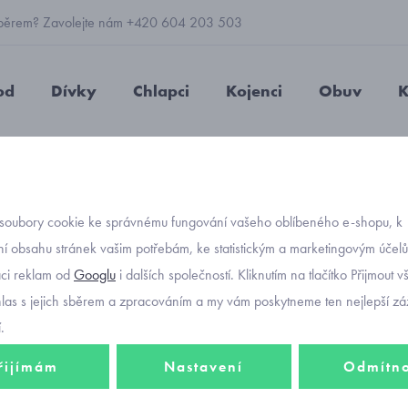
 výběrem? Zavolejte nám +420 604 203 503
od
Dívky
Chlapci
Kojenci
Obuv
K
dívčí
Primigi 5879533 Gore-tex sneakersy pro holky
soubory cookie ke správnému fungování vašeho oblíbeného e-shopu, k
Objednávací kó
Primig
í obsahu stránek vašim potřebám, ke statistickým a marketingovým účel
aci reklam od
Googlu
i dalších společností. Kliknutím na tlačítko Přijmout 
sneake
hlas s jejich sběrem a zpracováním a my vám poskytneme ten nejlepší záž
.
řijímám
Nastavení
Odmítn
1 748