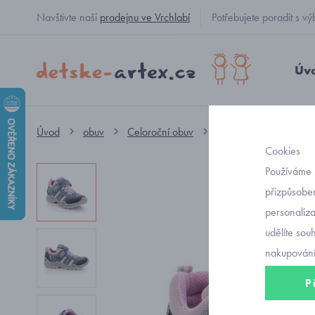
Navštivte naši
prodejnu ve Vrchlabí
Potřebujete poradit s
Úv
Úvod
obuv
Celoroční obuv
nízké GORE-TEX
Cookies
Používáme 
přizpůsoben
personaliz
udělíte sou
nakupování
P