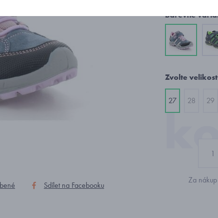
Barevné varia
Zvolte velikost
27
28
29
Za nákup 
íbené
Sdílet na Facebooku