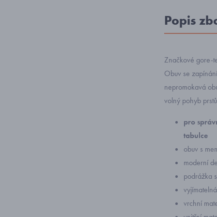
Popis zb
Značkové gore-tex
Obuv se zapínání
nepromokavá obuv
volný pohyb prstů
pro správn
tabulce
obuv s me
moderní de
podrážka se
vyjímateln
vrchní mater
vnitřní mate