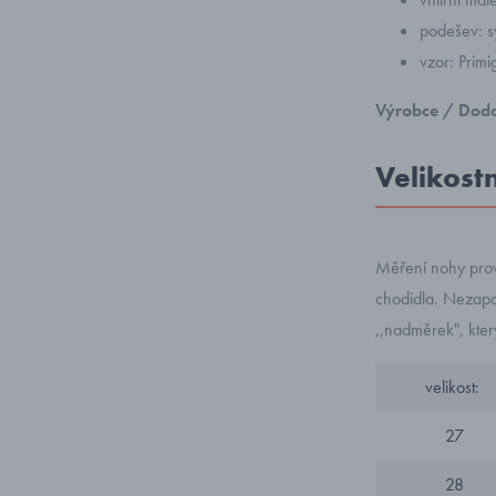
podešev: s
vzor: Pri
Výrobce / Doda
Velikost
Měření nohy prov
chodidla. Nezapom
,,nadměrek", kte
velikost:
27
28