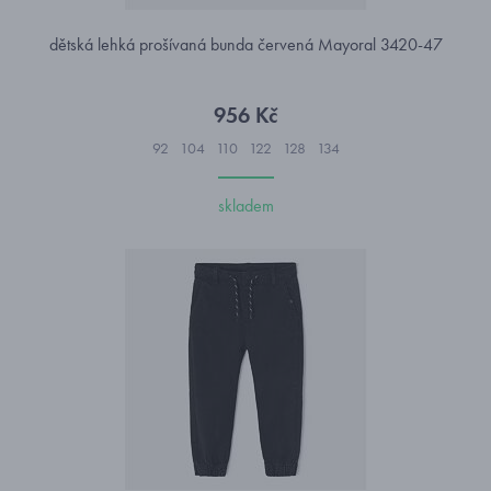
dětská lehká prošívaná bunda červená Mayoral 3420-47
956 Kč
92
104
110
122
128
134
skladem