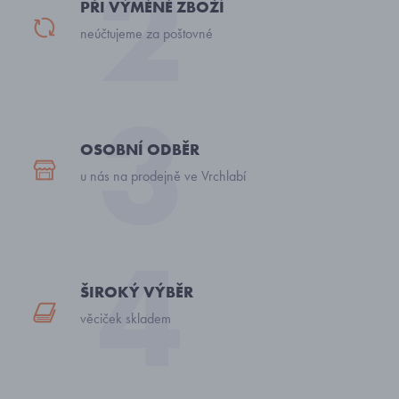
PŘI VÝMĚNĚ ZBOŽÍ
neúčtujeme za poštovné
OSOBNÍ ODBĚR
u nás na prodejně ve Vrchlabí
ŠIROKÝ VÝBĚR
věciček skladem