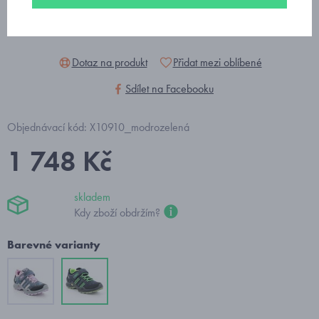
Dotaz na produkt
Přidat mezi oblíbené
Sdílet na Facebooku
Objednávací kód: X10910_modrozelená
1 748 Kč
skladem
Kdy zboží obdržím?
Barevné varianty