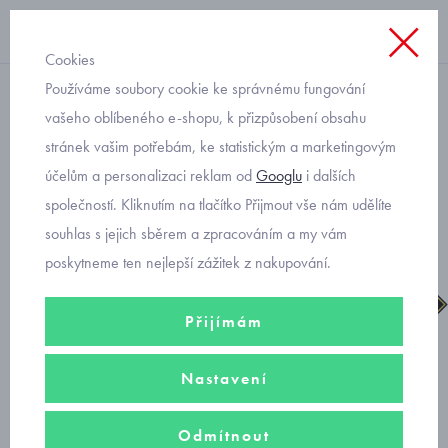
Cookies
Používáme soubory cookie ke správnému fungování
chlapecké
vašeho oblíbeného e-shopu, k přizpůsobení obsahu
stránek vašim potřebám, ke statistickým a marketingovým
Primigi 5879522 dětské
účelům a personalizaci reklam od
Googlu
i dalších
boty Gore-tex
společností. Kliknutím na tlačítko Přijmout vše nám udělíte
souhlas s jejich sběrem a zpracováním a my vám
poskytneme ten nejlepší zážitek z nakupování.
Přijímám
Nastavení
Odmítnout