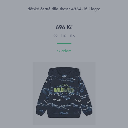
dětské černé rifle skater 4584-16 Negro
696 Kč
92
110
116
skladem