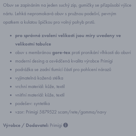
Obuv se zapínáním na jeden suchý zip, gumičky se přizpůsobí výšce
nártu. Lehká nepromokavá obuv s pružnou podešví, pevným
opatkem a kulatou špičkou pro volný pohyb prstů.
pro správné zvolení velikosti
jsou míry uvedeny ve
velikostní tabulce
obuv s membránou
gore-tex
proti pronikání vlhkosti do obuvi
moderní desing a osvědčená kvalita výrobce Primigi
podrážka se zadní tlumící částí pro pohlcení nárazů
vyjímatelná kožená stélka
vrchní materiál: kůže, textil
vnitřní materiál: kůže, textil
podešev: syntetika
vzor: Primigi 5879522 scam/rete/gomma/navy
Výrobce / Dodavatel:
Primigi