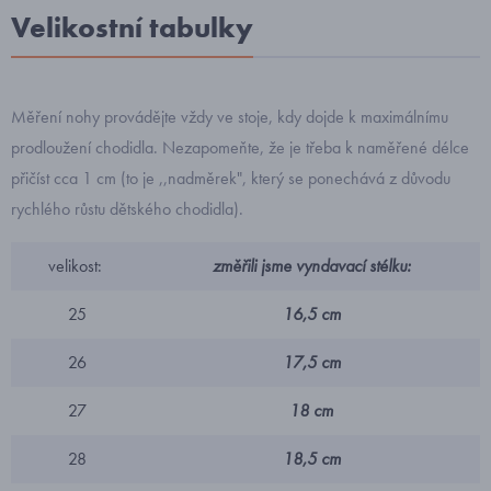
Velikostní tabulky
Měření nohy provádějte vždy ve stoje, kdy dojde k maximálnímu
prodloužení chodidla. Nezapomeňte, že je třeba k naměřené délce
přičíst cca 1 cm (to je ,,nadměrek", který se ponechává z důvodu
rychlého růstu dětského chodidla).
velikost:
změřili jsme vyndavací stélku:
25
16,5 cm
26
17,5 cm
27
18 cm
28
18,5 cm