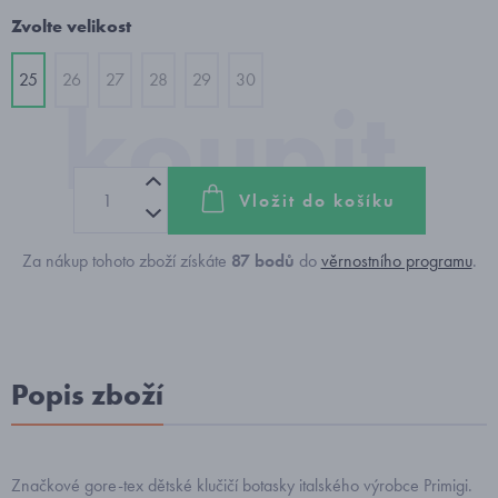
Zvolte velikost
25
26
27
28
29
30
Vložit do košíku
Za nákup tohoto zboží získáte
87
bodů
do
věrnostního programu
.
Popis zboží
Značkové gore-tex dětské klučičí botasky italského výrobce Primigi.