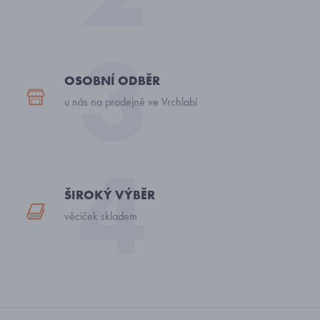
OSOBNÍ ODBĚR
u nás na prodejně ve Vrchlabí
ŠIROKÝ VÝBĚR
věciček skladem