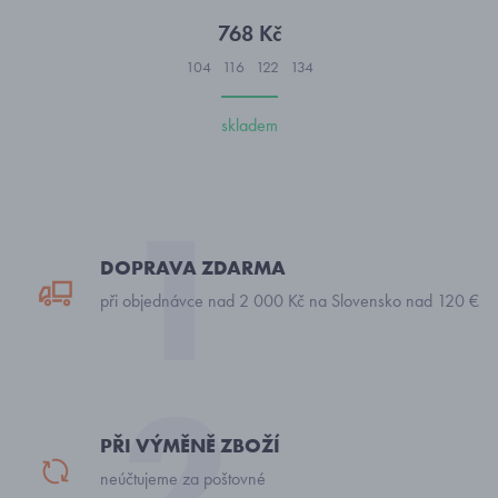
768 Kč
104
116
122
134
skladem
DOPRAVA ZDARMA
při objednávce nad 2 000 Kč na Slovensko nad 120 €
PŘI VÝMĚNĚ ZBOŽÍ
neúčtujeme za poštovné