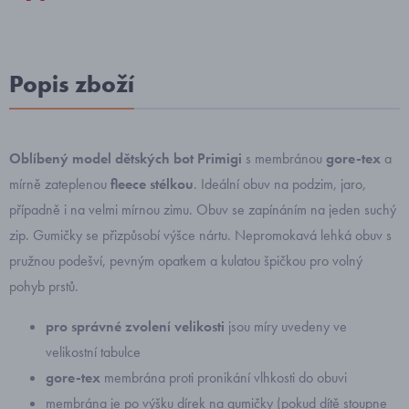
Popis zboží
Oblíbený model dětských bot Primigi
s membránou
gore-tex
a
mírně zateplenou
fleece stélkou
. Ideální obuv na podzim, jaro,
případně i na velmi mírnou zimu.
Obuv se zapínáním na jeden suchý
zip. Gumičky se přizpůsobí výšce nártu. Nepromokavá lehká obuv s
pružnou podešví, pevným opatkem a kulatou špičkou pro volný
pohyb prstů.
pro správné zvolení velikosti
jsou míry uvedeny ve
velikostní tabulce
gore-tex
membrána proti pronikání vlhkosti do obuvi
membrána je po výšku dírek na gumičky (pokud dítě stoupne