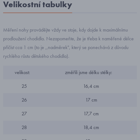
Velikostní tabulky
Měření nohy provádějte vždy ve stoje, kdy dojde k maximálnímu
prodloužení chodidla. Nezapomeňte, že je třeba k naměřené délce
přičíst cca 1 cm (to je ,,nadměrek", který se ponechává z důvodu
rychlého růstu dětského chodidla).
velikost:
změřili jsme délku stélky:
25
16,4 cm
26
17 cm
27
17,7 cm
28
18,4 cm