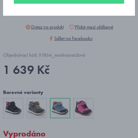
Dotaz na produkt
Přidat mezi oblíbené
Sdílet na Facebooku
Objednávací kód: X1864_modrooranžová
1 639 Kč
Barevné varianty
Vyprodáno