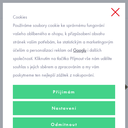
Cookies
Používáme soubory cookie ke správnému fungování
chlapecké
vašeho oblíbeného e-shopu, k přizpůsobení obsahu
stránek vašim potřebám, ke statistickým a marketingovým
Primigi gore-tex 6855522
účelům a personalizaci reklam od
Googlu
i dalších
dětské chlapecké boty
společností. Kliknutím na tlačítko Přijmout vše nám udělíte
souhlas s jejich sběrem a zpracováním a my vám
poskytneme ten nejlepší zážitek z nakupování.
Přijímám
Nastavení
Odmítnout