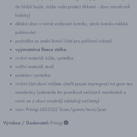
do hlubší louže, může voda protéct dírkami - obuv nenahradí
holínky)
dětská obuv v mírně sníženém kotníku, okolo kotníku měkké
polstrování
podrážka se zadní tlumící částí pro pohlcení nárazů
vyjímatelná fleece stélka
vrchní materiál: kůže, syntetika
vnitřní materiál: textil
podešev: syntetika
vrchní část obuvi můžete ošetřit pouze impregnací na gore-tex
membrány (zabráníte tím proniknutí nečistot k membráně a
navíc se z obuvi snadněji odstaňují nečistoty)
vzor: Primigi 6855522 Scam/gomm/tecni/jean
Výrobce / Dodavatel:
Primigi