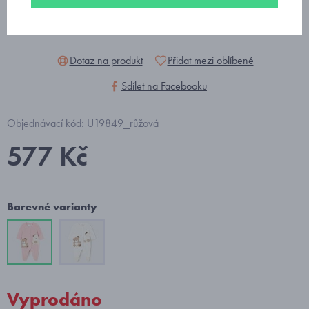
Dotaz na produkt
Přidat mezi oblíbené
Sdílet na Facebooku
Objednávací kód: U19849_růžová
577 Kč
Barevné varianty
Vyprodáno