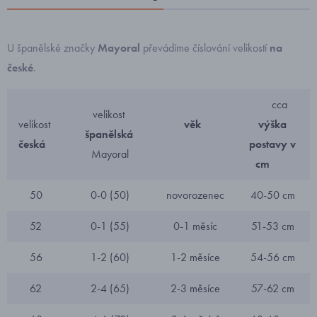
U španělské značky
Mayoral
převádíme číslování velikostí
na
české
.
cca
velikost
velikost
věk
výška
španělská
česká
postavy v
Mayoral
cm
50
0-0 (50)
novorozenec
40-50 cm
52
0-1 (55)
0-1 měsíc
51-53 cm
56
1-2 (60)
1-2 měsíce
54-56 cm
62
2-4 (65)
2-3 měsíce
57-62 cm