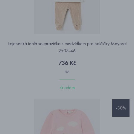
kojenecká teplá soupravička s medvídkem pro holčičky Mayoral
2503-46
736 Kč
86
skladem
-30%