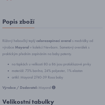
Popis zboží
Růžový heboučký teplý
celorozepínací overal
s medvídky
od
výrobce
Mayoral
v kolekci Newborn. Sametový overálek s
praktickým předním zapínáním na baby patenty.
na ťapkách u velikosti 80 a 86 jsou protiskluzové prvky
materiál: 75% bavlna, 24% polyester, 1% elastan
artikl: Mayoral 2740-39 Rosa baby
Výrobce / Dodavatel:
Mayoral
Velikostní tabulky