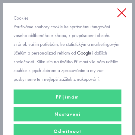
Cookies
Používáme soubory cookie ke správnému fungování
teplé, sametové
vašeho oblíbeného e-shopu, k přizpůsobení obsahu
stránek vašim potřebám, ke statistickým a marketingovým
sametový overal růžový s
účelům a personalizaci reklam od
Googlu
i dalších
medvídky Mayoral 2740-38
společností. Kliknutím na tlačítko Přijmout vše nám udělíte
souhlas s jejich sběrem a zpracováním a my vám
poskytneme ten nejlepší zážitek z nakupování.
Přijímám
Nastavení
Odmítnout