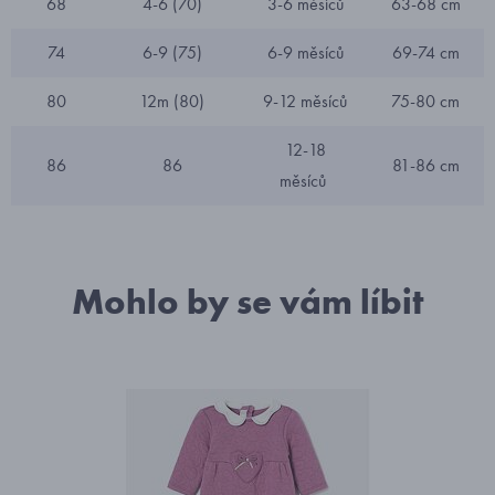
68
4-6 (70)
3-6 měsíců
63-68 cm
74
6-9 (75)
6-9 měsíců
69-74 cm
80
12m (80)
9-12 měsíců
75-80 cm
12-18
86
86
81-86 cm
měsíců
Mohlo by se vám líbit