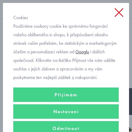
Cookies
Používáme soubory cookie ke správnému fungování
chlapecké
vašeho oblíbeného e-shopu, k přizpůsobení obsahu
stránek vašim potřebám, ke statistickým a marketingovým
Superfit Earth celoroční
účelům a personalizaci reklam od
Googlu
i dalších
kotníkové boty 1-009059-
společností. Kliknutím na tlačítko Přijmout vše nám udělíte
0020
souhlas s jejich sběrem a zpracováním a my vám
poskytneme ten nejlepší zážitek z nakupování.
Přijímám
-30%
Nastavení
Odmítnout