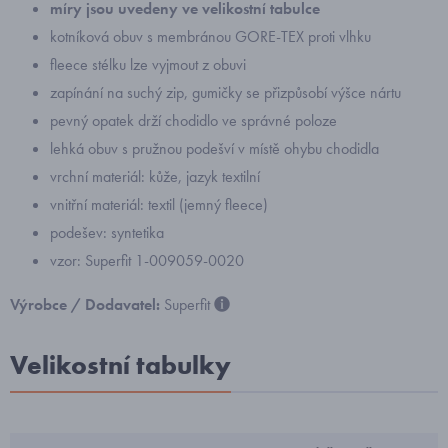
míry jsou uvedeny ve velikostní tabulce
kotníková obuv s membránou GORE-TEX proti vlhku
fleece stélku lze vyjmout z obuvi
zapínání na suchý zip, gumičky se přizpůsobí výšce nártu
pevný opatek drží chodidlo ve správné poloze
lehká obuv s pružnou podešví v místě ohybu chodidla
vrchní materiál: kůže, jazyk textilní
vnitřní materiál: textil (jemný fleece)
podešev: syntetika
vzor: Superfit 1-009059-0020
Výrobce / Dodavatel:
Superfit
Velikostní tabulky