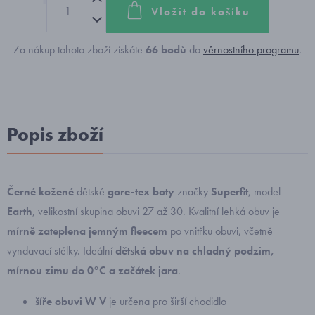
Vložit do košíku
Za nákup tohoto zboží získáte
66
bodů
do
věrnostního programu
.
Popis zboží
Černé kožené
dětské
gore-tex boty
značky
Superfit
, model
Earth
, velikostní skupina obuvi 27 až 30.
Kvalitní lehká obuv je
mírně zateplena jemným fleecem
po vnitřku obuvi, včetně
vyndavací stélky. Ideální
dětská obuv na chladný podzim,
mírnou zimu do 0°C a začátek jara
.
šíře obuvi W V
je určena pro širší chodidlo