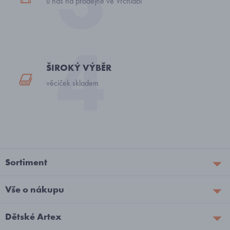
u nás na prodejně ve Vrchlabí
ŠIROKÝ VÝBĚR
věciček skladem
Sortiment
Vše o nákupu
Dětské Artex