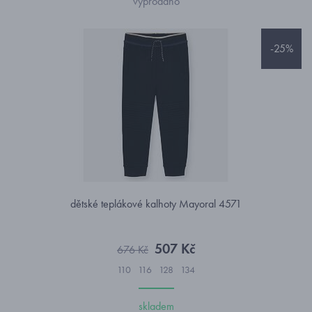
vyprodáno
-25%
dětské teplákové kalhoty Mayoral 4571
507 Kč
676 Kč
110
116
128
134
skladem