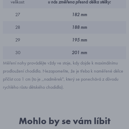
velikost:
u nás změřena přesná délka stélky:
27
182 mm
28
188 mm
29
195 mm
30
201 mm
Měření nohy provádějte vždy ve stoje, kdy dojde k maximálnímu
prodloužení chodidla. Nezapomeňte, že je třeba k naměřené délce
přičíst cca 1 cm (to je ,,nadměrek", který se ponechává z důvodu
rychlého růstu dětského chodidla).
Mohlo by se vám líbit