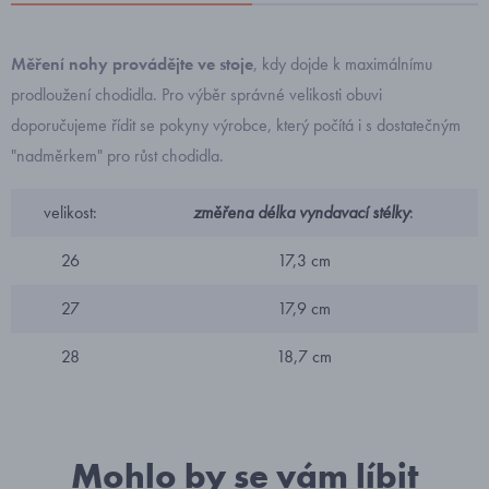
Měření nohy provádějte ve stoje
, kdy dojde k maximálnímu
prodloužení chodidla. Pro výběr správné velikosti obuvi
doporučujeme řídit se pokyny výrobce, který počítá i s dostatečným
"nadměrkem" pro růst chodidla.
velikost:
změřena délka vyndavací stélky
:
26
17,3 cm
27
17,9 cm
28
18,7 cm
Mohlo by se vám líbit