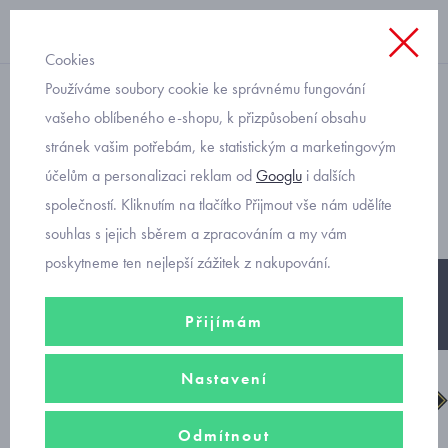
Cookies
Používáme soubory cookie ke správnému fungování
dětské sněhule
vašeho oblíbeného e-shopu, k přizpůsobení obsahu
stránek vašim potřebám, ke statistickým a marketingovým
Superfit sněhule gore-tex
účelům a personalizaci reklam od
Googlu
i dalších
Glacier 1-009238-8000
společností. Kliknutím na tlačítko Přijmout vše nám udělíte
souhlas s jejich sběrem a zpracováním a my vám
poskytneme ten nejlepší zážitek z nakupování.
-20%
Přijímám
Nastavení
Odmítnout