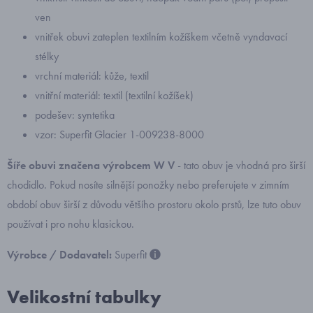
ven
vnitřek obuvi zateplen textilním kožíškem včetně vyndavací
stélky
vrchní materiál: kůže, textil
vnitřní materiál: textil (textilní kožíšek)
podešev: syntetika
vzor: Superfit Glacier 1-009238-8000
Šíře obuvi značena výrobcem W V
- tato obuv je vhodná pro širší
chodidlo. Pokud nosíte silnější ponožky nebo preferujete v zimním
období obuv širší z důvodu většího prostoru okolo prstů, lze tuto obuv
používat i pro nohu klasickou.
Výrobce / Dodavatel:
Superfit
Velikostní tabulky