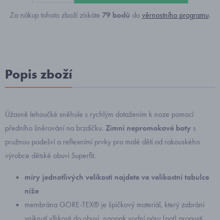
Za nákup tohoto zboží získáte
79
bodů
do
věrnostního programu
.
Popis zboží
Úžasně lehoučké sněhule s rychlým dotažením k noze pomocí
předního šněrování na brzdičku.
Zimní nepromokavé boty
s
pružnou podešví a reflexními prvky pro malé děti od rakouského
výrobce dětské obuvi Superfit.
míry jednotlivých velikostí najdete ve velikostní tabulce
níže
membrána GORE-TEX® je špičkový materiál, který zabrání
vniknutí vlhkosti do obuvi, naopak vodní páru (pot) propustí