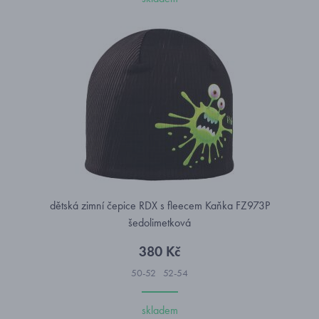
dětská zimní čepice RDX s fleecem Kaňka FZ973P
šedolimetková
380 Kč
50-52
52-54
skladem