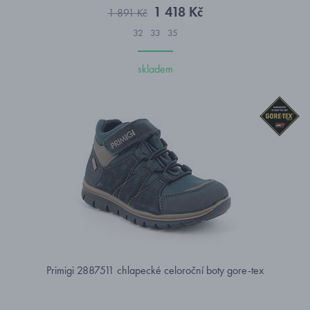
1 418 Kč
1 891 Kč
32
33
35
skladem
Primigi 2887511 chlapecké celoroční boty gore-tex