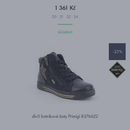
1 361 Kč
20
21
22
24
skladem
-25%
dívčí kotníkové boty Primigi 8376622