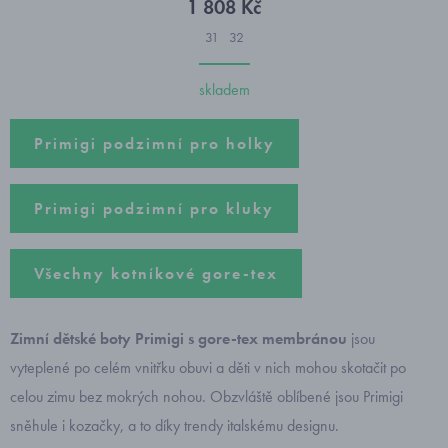
1 808 Kč
31
32
skladem
Primigi podzimní pro holky
Primigi podzimní pro kluky
Všechny kotníkové gore-tex
Zimní dětské boty Primigi s gore-tex membránou
jsou
vyteplené po celém vnitřku obuvi a děti v nich mohou skotačit po
celou zimu bez mokrých nohou. Obzvláště oblíbené jsou Primigi
sněhule i kozačky, a to díky trendy italskému designu.