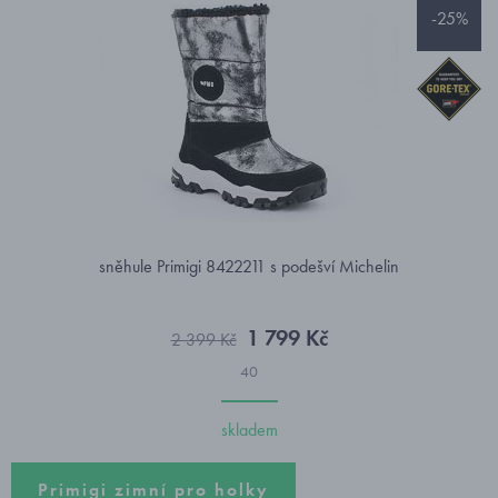
-25%
sněhule Primigi 8422211 s podešví Michelin
1 799 Kč
2 399 Kč
40
skladem
Primigi zimní pro holky