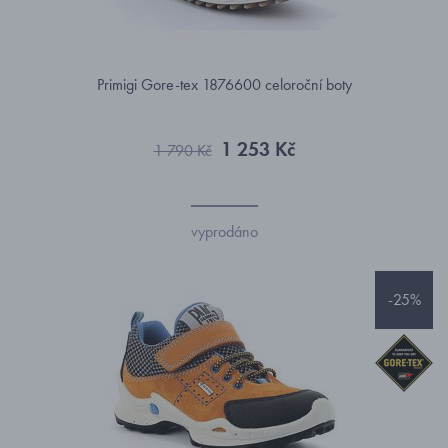
Primigi Gore-tex 1876600 celoroční boty
1 253 Kč
1 790 Kč
vyprodáno
-25%