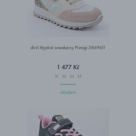
dívčí třpytivé sneakersy Primigi 3869611
1 477 Kč
31
32
34
35
skladem