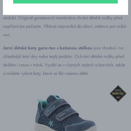
PRIMIGI GORETEX dětské boty
jsou ideální obuví pro každé roční
období. Originál goretexová membrána chrání dětské nožky před
nepříznivým počasím. Vlhkost neproniká do obuvi, zatímco pot uniká
ven.
Jarní dětské boty gore-tex s koženou stélkou
jsou vhodné i na
chladnější letní dny nebo teplý podzim. Ochrání dětské nožky před
deštěm i rosou v trávě. Vyrábí se v různých stylech a barvách, takže
si můžete vybrat boty, které se líbí vašemu dítěti.