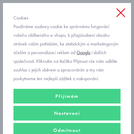
Cookies
Používáme soubory cookie ke správnému fungování
Blog
vašeho oblíbeného e-shopu, k přizpůsobení obsahu
stránek vašim potřebám, ke statistickým a marketingovým
PRIMIGI dětské boty
účelům a personalizaci reklam od
Googlu
i dalších
společností. Kliknutím na tlačítko Přijmout vše nám udělíte
5.7.2023
souhlas s jejich sběrem a zpracováním a my vám
Primigi
se specializuje na špičkové dětské boty pro všechna roční
poskytneme ten nejlepší zážitek z nakupování.
období. Zákazníci oceňují kvalitu, pokročilé technologie a italský
nápaditý módní i sportovní styl. Co především můžete od italské
Přijímám
značky Primigi očekávat? Lehkost, maximální flexibilitu podešve,
prodyšné anatomické stélky, u plných bot stélky vyjímatelné, snadné
Nastavení
obouvání, ergonomický tvar a pohodlný střih. Samozřejmostí je
zdravotní nezávadnost. Zkuste a uvidíte :)
Odmítnout