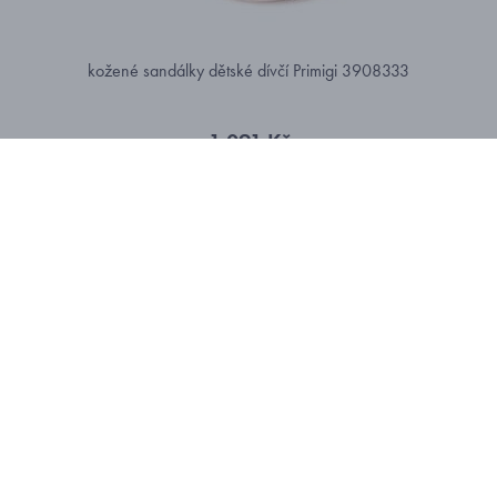
kožené sandálky dětské dívčí Primigi 3908333
1 091 Kč
20
21
24
25
26
skladem
-25%