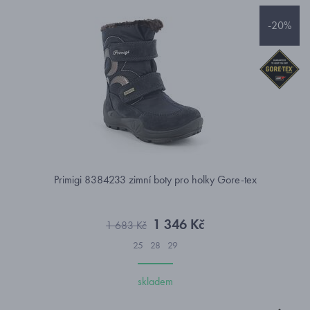
-20%
Primigi 8384233 zimní boty pro holky Gore-tex
1 346 Kč
1 683 Kč
25
28
29
skladem