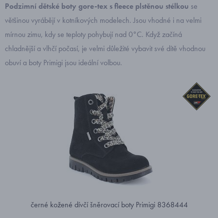
Podzimní dětské boty gore-tex s fleece plstěnou stélkou
se
většinou vyrábějí v kotníkových modelech. Jsou vhodné i na velmi
mírnou zimu, kdy se teploty pohybují nad 0°C. Když začíná
chladnější a vlhčí počasí, je velmi důležité vybavit své dítě vhodnou
obuví a boty Primigi jsou ideální volbou.
černé kožené dívčí šněrovací boty Primigi 8368444