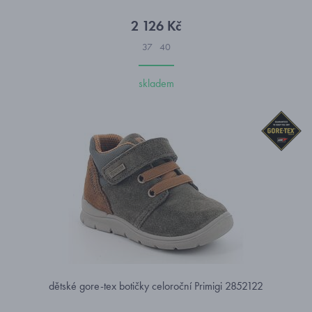
2 126 Kč
37
40
skladem
dětské gore-tex botičky celoroční Primigi 2852122