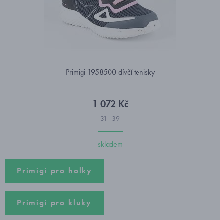
Primigi 1958500 dívčí tenisky
1 072 Kč
31
39
skladem
Primigi pro holky
Primigi pro kluky