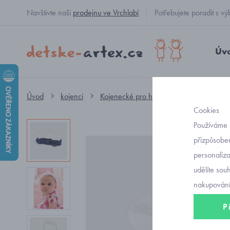
Navštivte naši
prodejnu ve Vrchlabí
Potřebujete poradit s
Úv
Úvod
kojenci
Kojenecké pro holčičky
kojenecké č
Cookies
Používáme 
přizpůsoben
personaliz
udělíte sou
nakupování
P