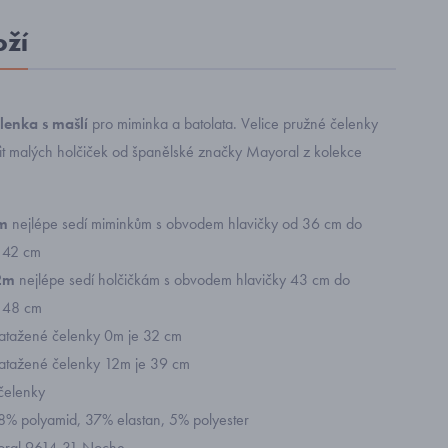
oží
lenka s mašlí
pro miminka a batolata. Velice pružné čelenky
fit malých holčiček od španělské značky Mayoral z kolekce
0m
nejlépe sedí miminkům s obvodem hlavičky od 36 cm do
 42 cm
12m
nejlépe sedí holčičkám s obvodem hlavičky 43 cm do
 48 cm
atažené čelenky 0m je 32 cm
atažené čelenky 12m je 39 cm
 čelenky
58% polyamid, 37% elastan, 5% polyester
yoral 9614-31 Noche