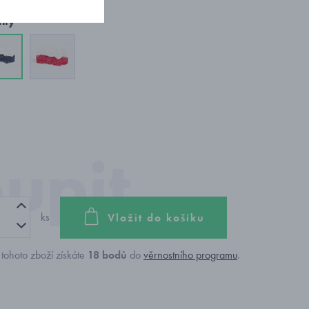
nty
ks
Vložit do košíku
tohoto zboží získáte
18
bodů
do
věrnostního programu
.