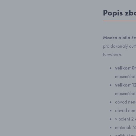
Popis zb
Modrá a bílá če
pro dokonalý out
Newborn.
velikost 
maximálně
velikost 
maximálně
obvod nen
obvod nen
v balení 2
materiál: 
artikl: Ma