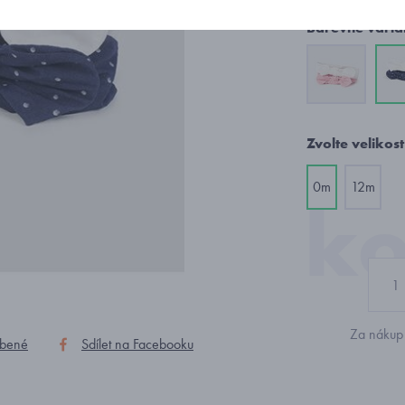
Barevné varia
Zvolte velikost
0m
12m
Za nákup 
íbené
Sdílet na Facebooku