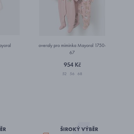
ayoral
overaly pro miminka Mayoral 1750-
67
954 Kč
52
56
68
ĚR
ŠIROKÝ VÝBĚR