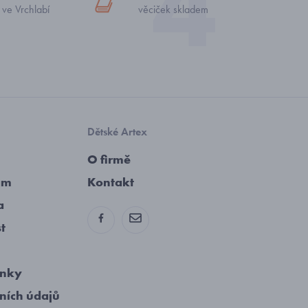
 ve Vrchlabí
věciček skladem
Dětské Artex
O firmě
am
Kontakt
a
st
ínky
ních údajů