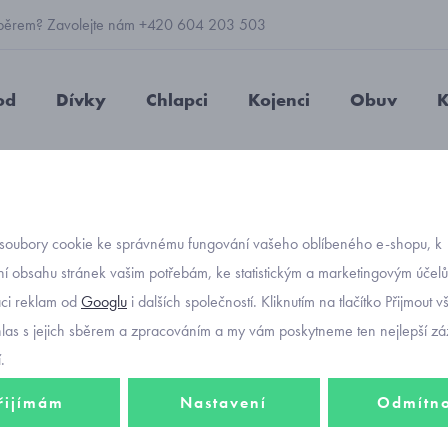
 výběrem? Zavolejte nám +420 604 203 503
od
Dívky
Chlapci
Kojenci
Obuv
K
epičky
čelenky
dětské čelenky pro holčičky 2 kusy v balení M
soubory cookie ke správnému fungování vašeho oblíbeného e-shopu, k
Objednávací kód
dětské
í obsahu stránek vašim potřebám, ke statistickým a marketingovým účel
aci reklam od
Googlu
i dalších společností. Kliknutím na tlačítko Přijmout 
kusy v
hlas s jejich sběrem a zpracováním a my vám poskytneme ten nejlepší záž
.
řijímám
Nastavení
Odmítn
354 K