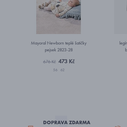
Mayoral Newborn teplé šatičky
legí
pejsek 2823-28
b
473 Kč
676 Kč
56
62
DOPRAVA ZDARMA