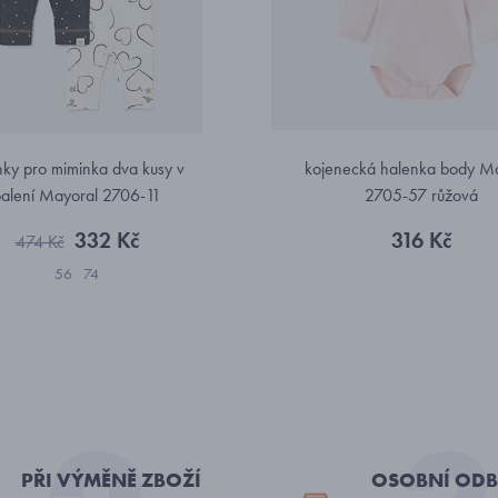
nky pro miminka dva kusy v
kojenecká halenka body M
alení Mayoral 2706-11
2705-57 růžová
332 Kč
316 Kč
474 Kč
56
74
PŘI VÝMĚNĚ ZBOŽÍ
OSOBNÍ ODB