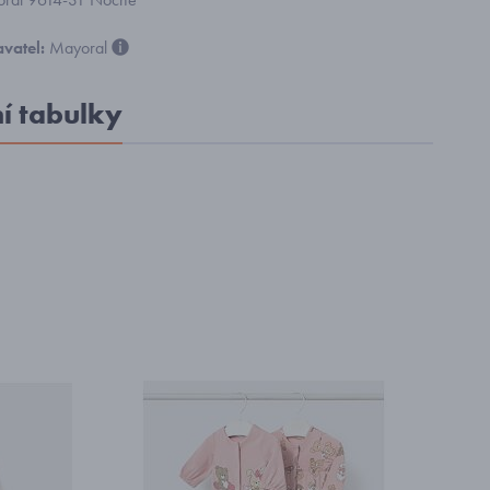
vatel:
Mayoral
ní tabulky