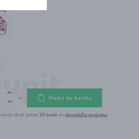
nty
8
ks
Vložit do košíku
tohoto zboží získáte
20
bodů
do
věrnostního programu
.