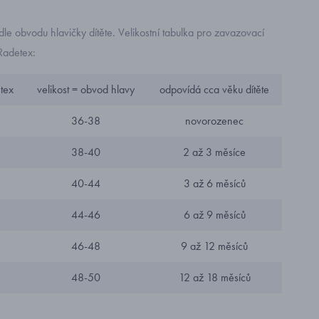
odle obvodu hlavičky dítěte. Velikostní tabulka pro zavazovací
Radetex:
tex
velikost = obvod hlavy
odpovídá cca věku dítěte
36-38
novorozenec
38-40
2 až 3 měsíce
40-44
3 až 6 měsíců
44-46
6 až 9 měsíců
46-48
9 až 12 měsíců
48-50
12 až 18 měsíců