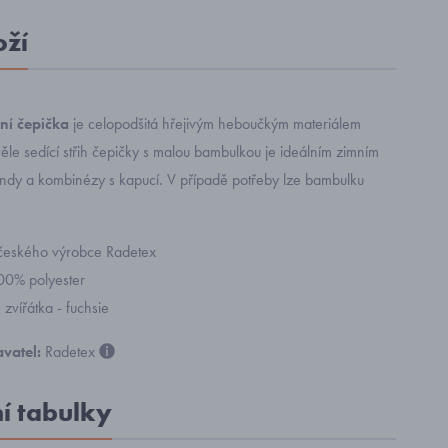
oží
ní čepička
je celopodšitá hřejivým heboučkým materiálem
věle sedící střih čepičky s malou bambulkou je ideálním zimním
dy a kombinézy s kapucí. V případě potřeby lze bambulku
českého výrobce Radetex
100% polyester
zvířátka - fuchsie
vatel:
Radetex
ní tabulky