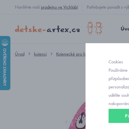
Navštivte naši
prodejnu ve Vrchlabí
Potřebujete poradit s
Úv
Úvod
kojenci
Kojenecké pro holčičky
kojenecké č
Cookies
Používáme 
přizpůsoben
personaliz
udělíte sou
nakupování
P