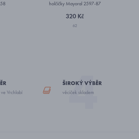
-58
holčičky Mayoral 2597-87
320 Kč
62
ĚR
ŠIROKÝ VÝBĚR
 ve Vrchlabí
věciček skladem