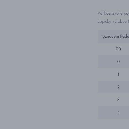
Velikost zvolte p
čepičky výrobce 
označení Rade
00
0
1
2
3
4