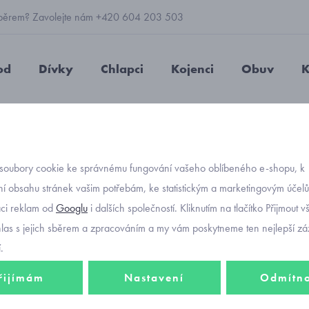
 výběrem? Zavolejte nám +420 604 203 503
od
Dívky
Chlapci
Kojenci
Obuv
K
epičky
zimní
kojenecká zimní čepice se zvířátky RDX 3945 fuch
soubory cookie ke správnému fungování vašeho oblíbeného e-shopu, k
Objednávací kód
kojene
í obsahu stránek vašim potřebám, ke statistickým a marketingovým účel
aci reklam od
Googlu
i dalších společností. Kliknutím na tlačítko Přijmout 
zvířát
hlas s jejich sběrem a zpracováním a my vám poskytneme ten nejlepší záž
.
řijímám
Nastavení
Odmítn
396 K