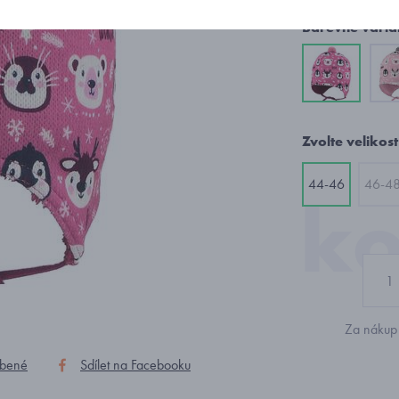
Barevné varia
Zvolte velikost
44-46
46-4
Za nákup 
íbené
Sdílet na Facebooku