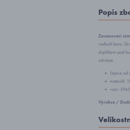
Popis zb
Zavazovací zim
wellsoft lama. Sk
doplňkem pod bun
odvázat.
čepice od 
materiál: 
vzor: 3945 
Výrobce / Doda
Velikost