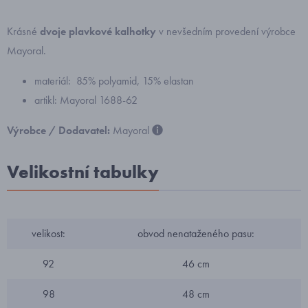
Krásné
dvoje plavkové kalhotky
v nevšedním provedení výrobce
Mayoral.
materiál: 85% polyamid, 15% elastan
artikl: Mayoral 1688-62
Výrobce / Dodavatel:
Mayoral
Velikostní tabulky
velikost:
obvod nenataženého pasu:
92
46 cm
98
48 cm