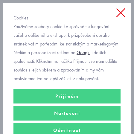
Cookies
Používáme soubory cookie ke správnému fungování
kalhotky
vašeho oblíbeného e-shopu, k přizpůsobení obsahu
stránek vašim potřebám, ke statistickým a marketingovým
plavkové kalhotky dětské 2
účelům a personalizaci reklam od
Googlu
i dalších
kusy Mayoral 1688-62
společností. Kliknutím na tlačítko Přijmout vše nám udělíte
souhlas s jejich sběrem a zpracováním a my vám
poskytneme ten nejlepší zážitek z nakupování.
Přijímám
Nastavení
Odmítnout