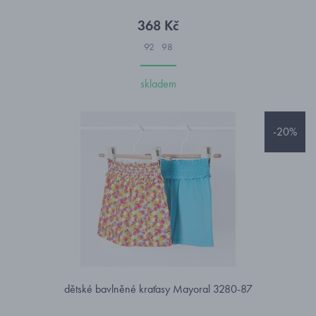
368 Kč
92
98
skladem
-20%
dětské bavlněné kraťasy Mayoral 3280-87