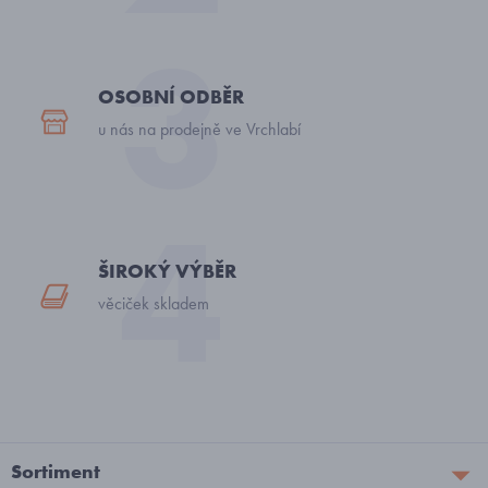
OSOBNÍ ODBĚR
u nás na prodejně ve Vrchlabí
ŠIROKÝ VÝBĚR
věciček skladem
Sortiment