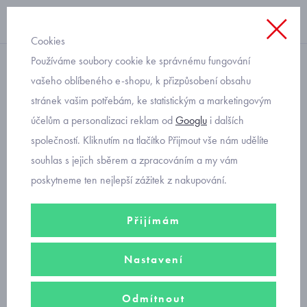
Cookies
Používáme soubory cookie ke správnému fungování
plavky
vašeho oblíbeného e-shopu, k přizpůsobení obsahu
stránek vašim potřebám, ke statistickým a marketingovým
dívčí plavky kalhotky
účelům a personalizaci reklam od
Googlu
i dalších
společností. Kliknutím na tlačítko Přijmout vše nám udělíte
Plavkové kalhotky pro holčičku
od velikosti 92 do velikosti 116 od
souhlas s jejich sběrem a zpracováním a my vám
předního výrobce dětského oblečení
Mayoral
.
poskytneme ten nejlepší zážitek z nakupování.
Filtry
Přijímám
Seřadit podle
Nastavení
Doporučujeme
Nejprodávanější
Od nejlevnějšího
Odmítnout
Od nejdražšího