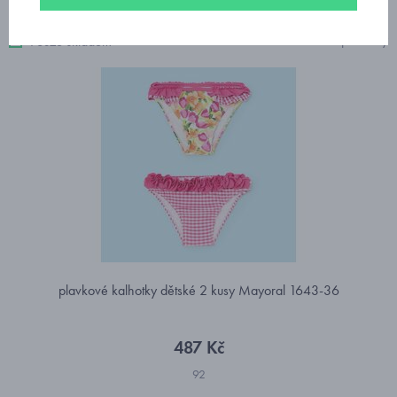
3 produkty
Pouze skladem
plavkové kalhotky dětské 2 kusy Mayoral 1643-36
487 Kč
92