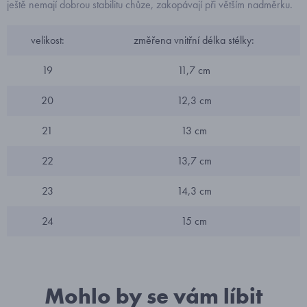
ještě nemají dobrou stabilitu chůze, zakopávají při větším nadměrku.
velikost:
změřena vnitřní délka stélky:
19
11,7 cm
20
12,3 cm
21
13 cm
22
13,7 cm
23
14,3 cm
24
15 cm
Mohlo by se vám líbit