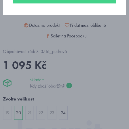
Dotaz na produkt
Přidat mezi oblíbené
Sdílet na Facebooku
Objednávací kód: X13716_pudrová
1 095 Kč
skladem
Kdy zboží obdržím?
Zvolte velikost
19
20
21
22
23
24