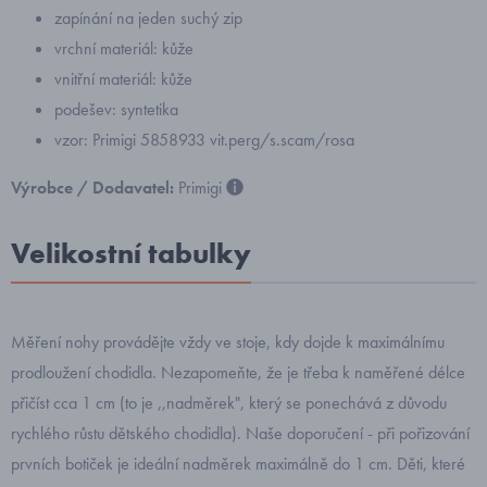
zapínání na jeden suchý zip
vrchní materiál: kůže
vnitřní materiál: kůže
podešev: syntetika
vzor: Primigi 5858933 vit.perg/s.scam/rosa
Výrobce / Dodavatel:
Primigi
Velikostní tabulky
Měření nohy provádějte vždy ve stoje, kdy dojde k maximálnímu
prodloužení chodidla. Nezapomeňte, že je třeba k naměřené délce
přičíst cca 1 cm (to je ,,nadměrek", který se ponechává z důvodu
rychlého růstu dětského chodidla). Naše doporučení - při pořizování
prvních botiček je ideální nadměrek maximálně do 1 cm. Děti, které