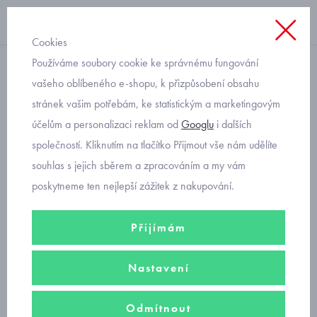
Cookies
Používáme soubory cookie ke správnému fungování
dívčí
vašeho oblíbeného e-shopu, k přizpůsobení obsahu
stránek vašim potřebám, ke statistickým a marketingovým
Primigi 5858933 dětské
účelům a personalizaci reklam od
Googlu
i dalších
sandálky s kytičkou
společností. Kliknutím na tlačítko Přijmout vše nám udělíte
souhlas s jejich sběrem a zpracováním a my vám
poskytneme ten nejlepší zážitek z nakupování.
Přijímám
Nastavení
Odmítnout