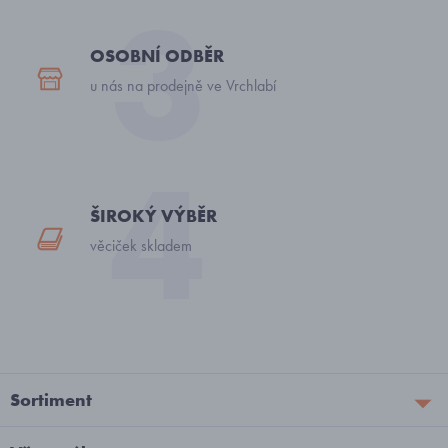
OSOBNÍ ODBĚR
u nás na prodejně ve Vrchlabí
ŠIROKÝ VÝBĚR
věciček skladem
Sortiment