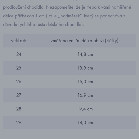
prodloužení chodidla. Nezapomeňte, že je třeba k vámi naměřené
délce přičíst cca 1 cm ( to je ,,nadměrek", který se ponechává z
důvodu rychlého růstu dětského chodidla).
velikost:
změřena vnitřní délka obuvi (stélky):
24
14,8 cm
25
15,5 cm
26
16,3 cm
27
16,9 cm
28
17,4 cm
29
18,3 cm