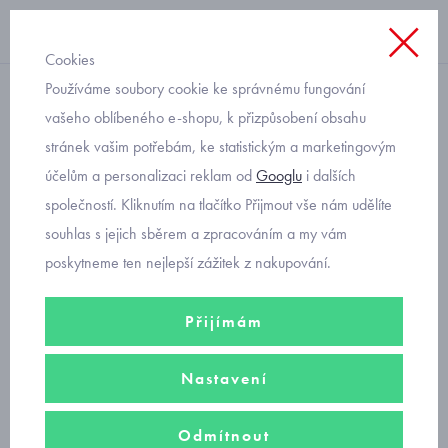
Cookies
Používáme soubory cookie ke správnému fungování
dívčí
vašeho oblíbeného e-shopu, k přizpůsobení obsahu
stránek vašim potřebám, ke statistickým a marketingovým
Primigi dívčí třpytivé
účelům a personalizaci reklam od
Googlu
i dalších
sandálky 7953211
společností. Kliknutím na tlačítko Přijmout vše nám udělíte
souhlas s jejich sběrem a zpracováním a my vám
poskytneme ten nejlepší zážitek z nakupování.
Přijímám
Nastavení
Odmítnout