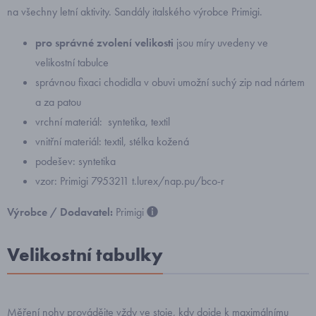
na všechny letní aktivity. Sandály italského výrobce Primigi.
pro správné zvolení velikosti
jsou míry uvedeny ve
velikostní tabulce
správnou fixaci chodidla v obuvi umožní suchý zip nad nártem
a za patou
vrchní materiál: syntetika, textil
vnitřní materiál: textil, stélka kožená
podešev: syntetika
vzor: Primigi 7953211 t.lurex/nap.pu/bco-r
Výrobce / Dodavatel:
Primigi
Velikostní tabulky
Měření nohy provádějte vždy ve stoje, kdy dojde k maximálnímu