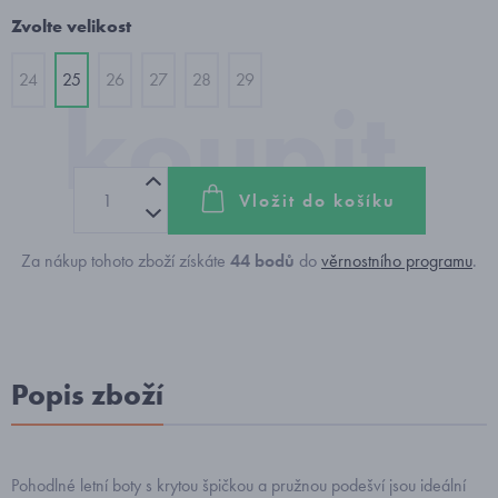
Zvolte velikost
24
25
26
27
28
29
Vložit do košíku
Za nákup tohoto zboží získáte
44
bodů
do
věrnostního programu
.
Popis zboží
Pohodlné letní boty s krytou špičkou a pružnou podešví jsou ideální