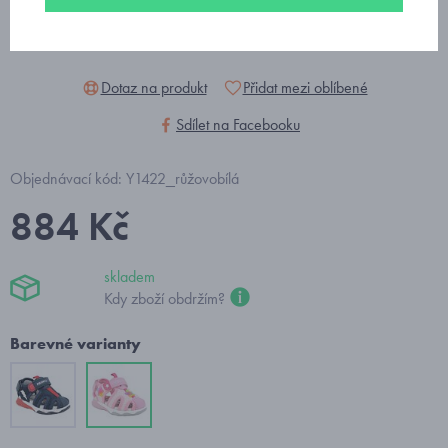
Dotaz na produkt
Přidat mezi oblíbené
Sdílet na Facebooku
Objednávací kód: Y1422_růžovobílá
884 Kč
skladem
Kdy zboží obdržím?
Barevné varianty