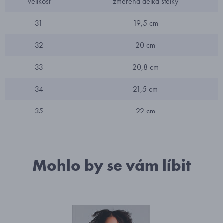
velikost
změřena délka stélky
31
19,5 cm
32
20 cm
33
20,8 cm
34
21,5 cm
35
22 cm
Mohlo by se vám líbit