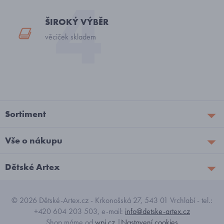
ŠIROKÝ VÝBĚR
věciček skladem
Sortiment
Vše o nákupu
Dětské Artex
© 2026 Dětské-Artex.cz - Krkonošská 27, 543 01 Vrchlabí - tel.:
+420 604 203 503, e-mail:
info@detske-artex.cz
Shop máme od
wpj.cz
|
Nastavení cookies