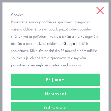
Cookies
Používáme soubory cookie ke správnému fungování
dívčí
vašeho oblíbeného e-shopu, k přizpůsobení obsahu
stránek vašim potřebám, ke statistickým a marketingovým
slavnostní dívčí sandály
účelům a personalizaci reklam od
Googlu
i dalších
stříbrné Mayoral 45.355-82
společností. Kliknutím na tlačítko Přijmout vše nám udělíte
souhlas s jejich sběrem a zpracováním a my vám
poskytneme ten nejlepší zážitek z nakupování.
Přijímám
Nastavení
Odmítnout