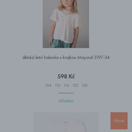
dětská letní halenka s krajkou Mayoral 3197-34
598 Kč
104
110
116
122
128
skladem
Nové