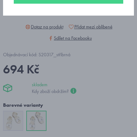
Dotaz na produkt
Přidat mezi oblíbené
Sdílet na Facebooku
Objednávací kód: S20317_stříbrná
694 Kč
skladem
Kdy zboží obdržím?
Barevné varianty