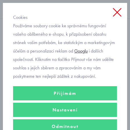
Cookies
Používáme soubory cookie ke správnému fungování
boxerky
vašeho oblíbeného e-shopu, k přizpůsobení obsahu
stránek vašim potřebám, ke statistickým a marketingovým
volné trenýrky Cornette
účelům a personalizaci reklam od
Googlu
i dalších
Young s dinosaury
společností. Kliknutím na tlačítko Přijmout vše nám udělíte
souhlas s jejich sběrem a zpracováním a my vám
poskytneme ten nejlepší zážitek z nakupování.
Přijímám
Nastavení
Odmítnout