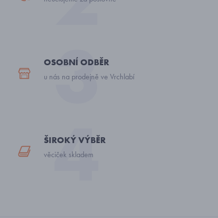
OSOBNÍ ODBĚR
u nás na prodejně ve Vrchlabí
ŠIROKÝ VÝBĚR
věciček skladem