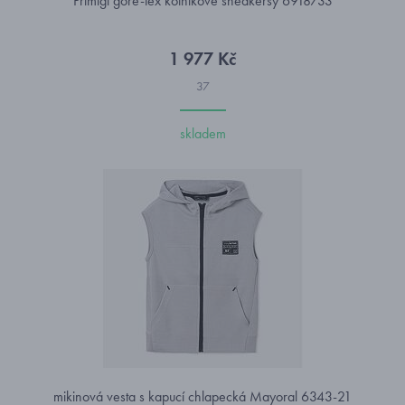
Primigi gore-tex kotníkové sneakersy 6918733
1 977 Kč
37
skladem
mikinová vesta s kapucí chlapecká Mayoral 6343-21