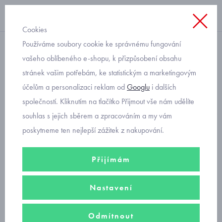
Cookies
Používáme soubory cookie ke správnému fungování
Celoroční obuv
vašeho oblíbeného e-shopu, k přizpůsobení obsahu
stránek vašim potřebám, ke statistickým a marketingovým
kotníkové boty šněrovací
účelům a personalizaci reklam od
Googlu
i dalších
společností. Kliknutím na tlačítko Přijmout vše nám udělíte
Kvalitní dětská
kotníková obuv
pro batolata, předškoláky i školáky
souhlas s jejich sběrem a zpracováním a my vám
zajistí pohodlnou chůzi a zafixuje nohu ve správné poloze.
poskytneme ten nejlepší zážitek z nakupování.
Přijímám
dívčí kotníkové boty šněrovací
Nastavení
chlapecké kotníkové boty šněrovací
Odmítnout