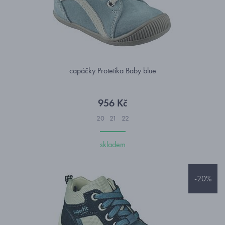
capáčky Protetika Baby blue
956 Kč
20
21
22
skladem
-20%