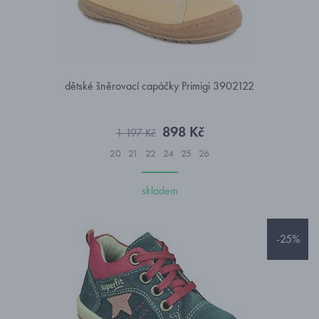
dětské šněrovací capáčky Primigi 3902122
898 Kč
1 197 Kč
20
21
22
24
25
26
skladem
-25%