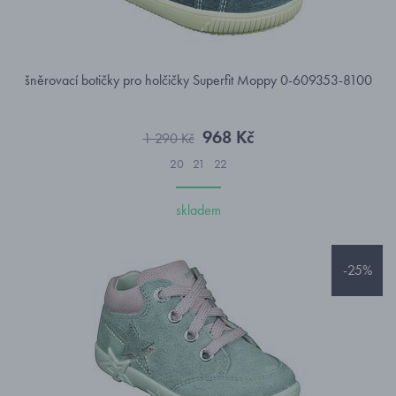
šněrovací botičky pro holčičky Superfit Moppy 0-609353-8100
968 Kč
1 290 Kč
20
21
22
skladem
-25%