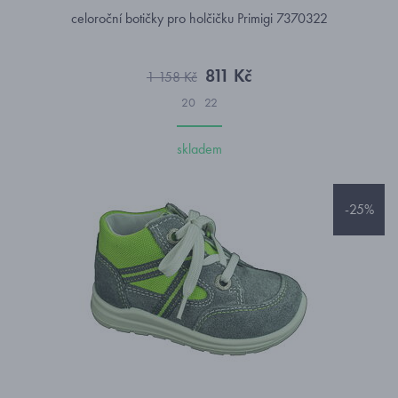
celoroční botičky pro holčičku Primigi 7370322
811 Kč
1 158 Kč
20
22
skladem
-25%