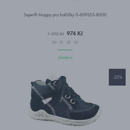
Superfit Moppy pro holčičky 0-609355-8000
974 Kč
1 392 Kč
20
21
22
23
skladem
-25%