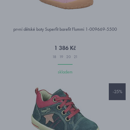
první dětské boty Superfit barefit Flummi 1-009669-5500
1 386 Kč
18
19
20
21
skladem
-25%