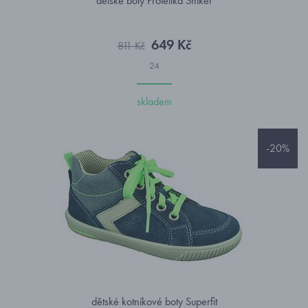
dětské boty Protetika Sniker
649 Kč
811 Kč
24
skladem
-20%
dětské kotníkové boty Superfit