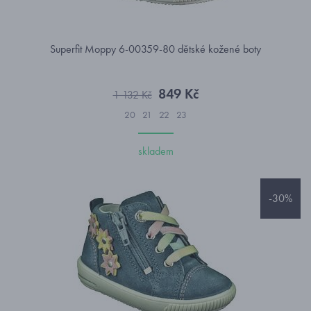
Superfit Moppy 6-00359-80 dětské kožené boty
849 Kč
1 132 Kč
20
21
22
23
skladem
-30%