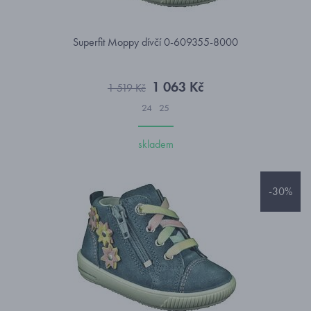
Superfit Moppy dívčí 0-609355-8000
1 063 Kč
1 519 Kč
24
25
skladem
-30%