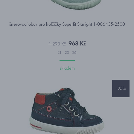
šněrovací obuv pro holčičky Superfit Starlight 1-006435-2500
968 Kč
1 290 Kč
21
23
26
skladem
-25%