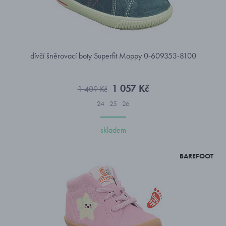
dívčí šněrovací boty Superfit Moppy 0-609353-8100
1 057 Kč
1 409 Kč
24
25
26
skladem
BAREFOOT