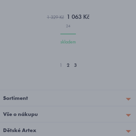
1 063 Kč
1 329 Kč
24
skladem
1
2
3
Sortiment
Vše o nákupu
Dětské Artex