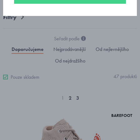
Filtry
Seřadit podle
Doporučujeme
Nejprodávanější
Od nejlevnějšího
Od nejdražšího
47 produktů
Pouze skladem
1
2
3
BAREFOOT