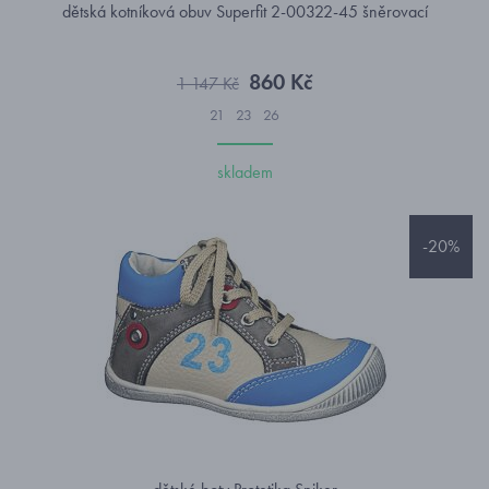
dětská kotníková obuv Superfit 2-00322-45 šněrovací
860 Kč
1 147 Kč
21
23
26
skladem
-20%