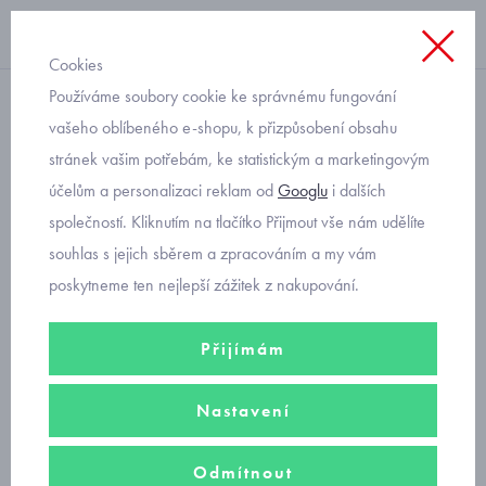
Cookies
Používáme soubory cookie ke správnému fungování
plavky
vašeho oblíbeného e-shopu, k přizpůsobení obsahu
stránek vašim potřebám, ke statistickým a marketingovým
dívčí plavky dvoudílné
účelům a personalizaci reklam od
Googlu
i dalších
společností. Kliknutím na tlačítko Přijmout vše nám udělíte
Dvoudílné plavky
klasického i lambádového střihu pro slečny i
souhlas s jejich sběrem a zpracováním a my vám
malé holčičky od velikosti 92 do velikosti 170.
poskytneme ten nejlepší zážitek z nakupování.
Filtry
Přijímám
Seřadit podle
Nastavení
Doporučujeme
Nejprodávanější
Od nejlevnějšího
Odmítnout
Od nejdražšího