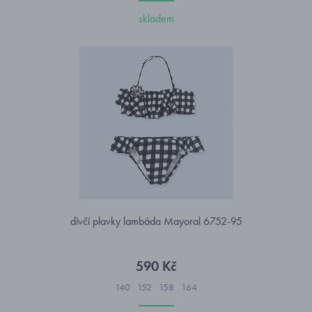
skladem
dívčí plavky lambáda Mayoral 6752-95
590 Kč
140
152
158
164