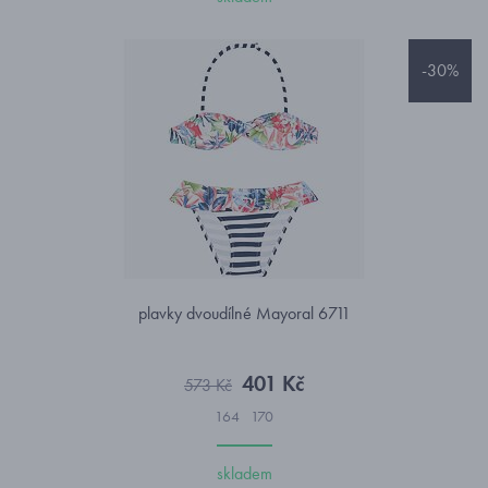
-30%
plavky dvoudílné Mayoral 6711
401 Kč
573 Kč
164
170
skladem