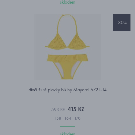
skladem
-30%
dívčí žluté plavky bikiny Mayoral 6721-14
415 Kč
593 Kč
158
164
170
skladem