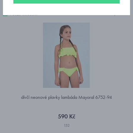
6 produktů
Pouze skladem
dívčí neonové plavky lambáda Mayoral 6752-94
590 Kč
152