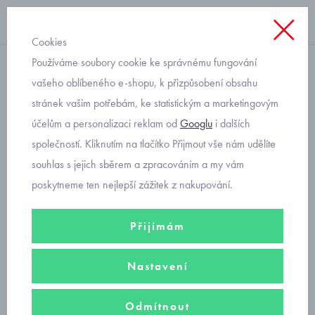
Cookies
Používáme soubory cookie ke správnému fungování
punčocháče
vašeho oblíbeného e-shopu, k přizpůsobení obsahu
stránek vašim potřebám, ke statistickým a marketingovým
dívčí punčochové legíny
účelům a personalizaci reklam od
Googlu
i dalších
společností. Kliknutím na tlačítko Přijmout vše nám udělíte
Zimní stylovka: dívčí punčochové legíny, které nahradí punčocháče,
souhlas s jejich sběrem a zpracováním a my vám
pokud je doplníte vyššími ponožkami.
poskytneme ten nejlepší zážitek z nakupování.
Filtry
Přijímám
Seřadit podle
Nastavení
Doporučujeme
Nejprodávanější
Od nejlevnějšího
Odmítnout
Od nejdražšího