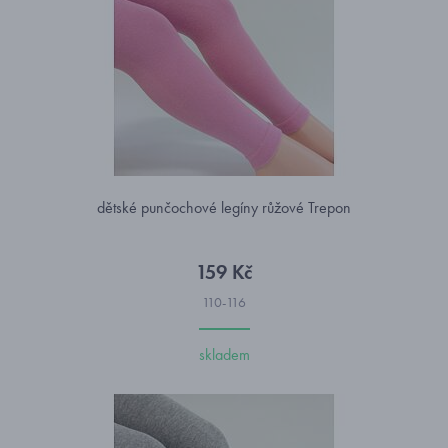
dětské punčochové legíny růžové Trepon
159 Kč
110-116
skladem