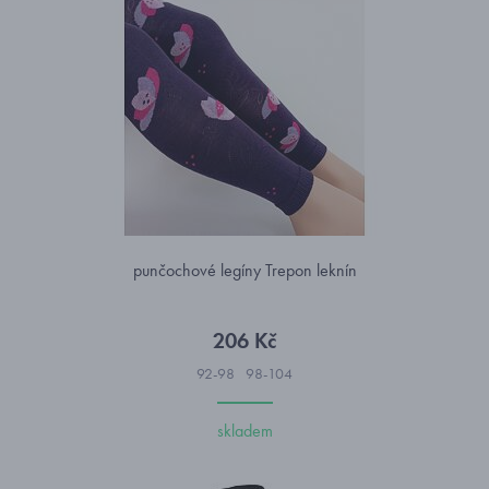
punčochové legíny Trepon leknín
206 Kč
92-98
98-104
skladem