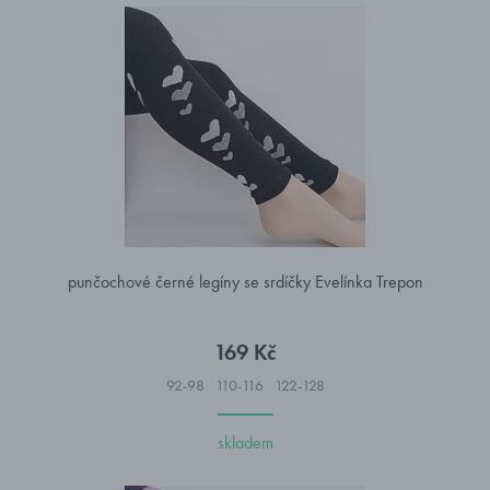
punčochové černé legíny se srdíčky Evelínka Trepon
169 Kč
92-98
110-116
122-128
skladem