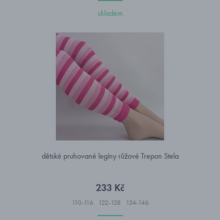
skladem
dětské pruhované legíny růžové Trepon Stela
233 Kč
110-116
122-128
134-146