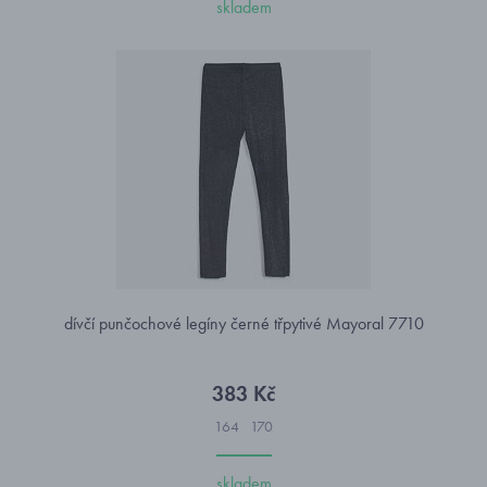
skladem
dívčí punčochové legíny černé třpytivé Mayoral 7710
383 Kč
164
170
skladem