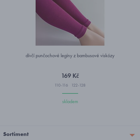
dívčí punčochové legíny z bambusové viskózy
169 Kč
110-116
122-128
skladem
Sortiment