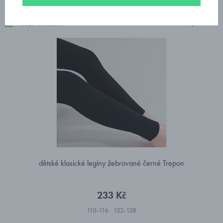
16 produktů
Pouze skladem
dětské klasické legíny žebrované černé Trepon
233 Kč
110-116
122-128