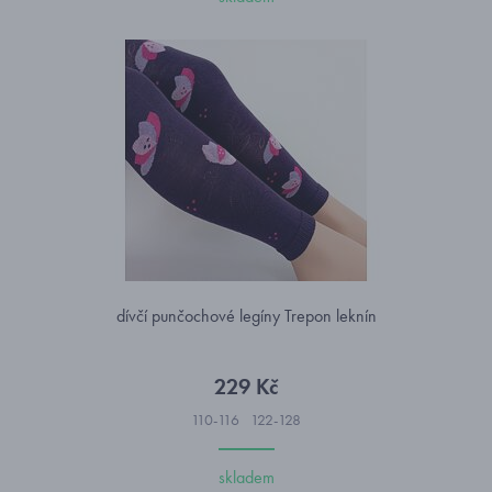
dívčí punčochové legíny Trepon leknín
229 Kč
110-116
122-128
skladem