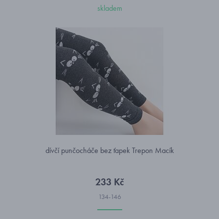
skladem
dívčí punčocháče bez ťapek Trepon Macík
233 Kč
134-146