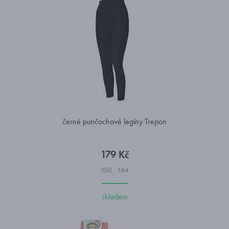
černé punčochové legíny Trepon
179 Kč
150
164
skladem