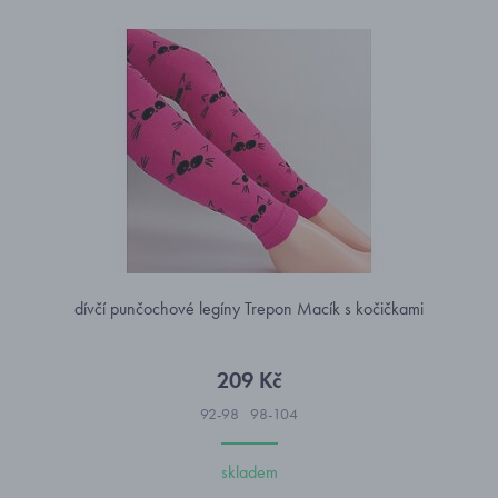
dívčí punčochové legíny Trepon Macík s kočičkami
209 Kč
92-98
98-104
skladem