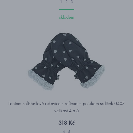
1
2
3
skladem
Fantom softshellové rukavice s reflexním potiskem srdíček 0407
velikost 4 a 5
318 Kč
4
5