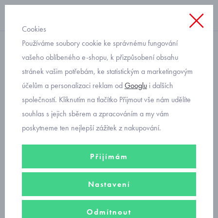
Cookies
Používáme soubory cookie ke správnému fungování
rukavice
vašeho oblíbeného e-shopu, k přizpůsobení obsahu
stránek vašim potřebám, ke statistickým a marketingovým
rukavice softshellové
účelům a personalizaci reklam od
Googlu
i dalších
zateplené Fantom
společností. Kliknutím na tlačítko Přijmout vše nám udělíte
souhlas s jejich sběrem a zpracováním a my vám
poskytneme ten nejlepší zážitek z nakupování.
Funkční
dívčí
zateplené softshellové rukavice
s membránou proti
vlhkosti. Zimní rukavice
Fantom
spolehlivě ochrání dětské ruce před
Přijímám
nepříznivým počasím.
Filtry
Nastavení
Odmítnout
Seřadit podle