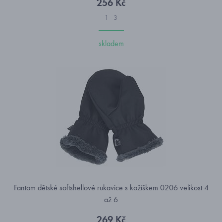
256 Kč
1
3
skladem
Fantom dětské softshellové rukavice s kožíškem 0206 velikost 4
až 6
269 Kč