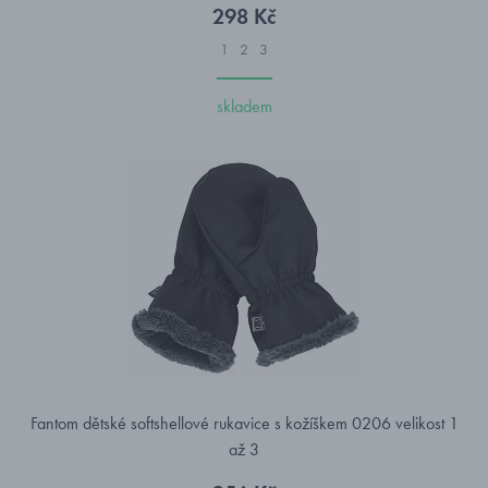
298 Kč
1
2
3
skladem
Fantom dětské softshellové rukavice s kožíškem 0206 velikost 1
až 3