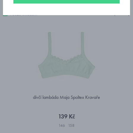
2 produkty
Pouze skladem
dívčí lambáda Maja Spoltex Kravaře
139 Kč
146
158