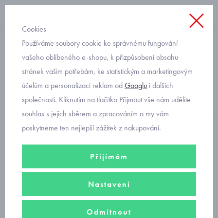
Cookies
Používáme soubory cookie ke správnému fungování
spodní prádlo
vašeho oblíbeného e-shopu, k přizpůsobení obsahu
stránek vašim potřebám, ke statistickým a marketingovým
dívčí lambáda
účelům a personalizaci reklam od
Googlu
i dalších
společností. Kliknutím na tlačítko Přijmout vše nám udělíte
Klasický styl, který nikdy nevyjde z módy, to jsou dívčí podprsenky
souhlas s jejich sběrem a zpracováním a my vám
lambády.
poskytneme ten nejlepší zážitek z nakupování.
Filtry
Přijímám
Seřadit podle
Nastavení
Doporučujeme
Nejprodávanější
Od nejlevnějšího
Odmítnout
Od nejdražšího