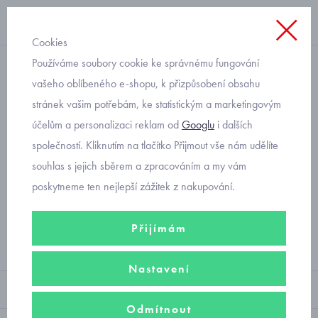
Cookies
Používáme soubory cookie ke správnému fungování
dětské ostatní
vašeho oblíbeného e-shopu, k přizpůsobení obsahu
stránek vašim potřebám, ke statistickým a marketingovým
různé
účelům a personalizaci reklam od
Googlu
i dalších
společností. Kliknutím na tlačítko Přijmout vše nám udělíte
souhlas s jejich sběrem a zpracováním a my vám
Filtry
poskytneme ten nejlepší zážitek z nakupování.
Žádný produkt
Přijímám
Nastavení
Sortiment
Odmítnout