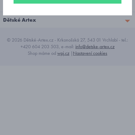
Vše o nákupu
Dětské Artex
© 2026 Dětské-Artex.cz - Krkonošská 27, 543 01 Vrchlabí - tel.:
+420 604 203 503, e-mail:
info@detske-artex.cz
Shop máme od
wpj.cz
|
Nastavení cookies