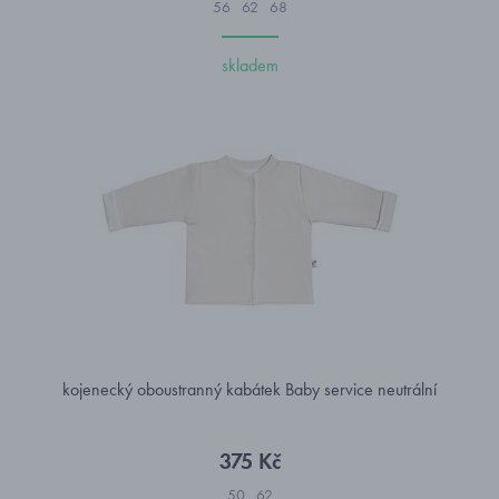
56
62
68
skladem
kojenecký oboustranný kabátek Baby service neutrální
375 Kč
50
62