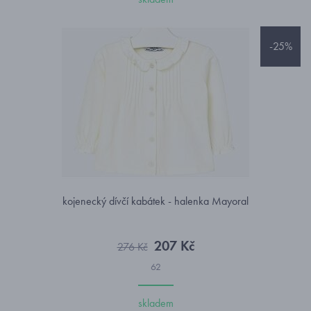
-25%
kojenecký dívčí kabátek - halenka Mayoral
207 Kč
276 Kč
62
skladem