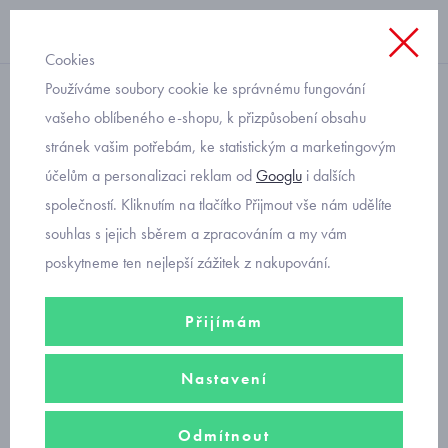
Cookies
Používáme soubory cookie ke správnému fungování
mikinka, svetýrek, kabátek
vašeho oblíbeného e-shopu, k přizpůsobení obsahu
stránek vašim potřebám, ke statistickým a marketingovým
kojenecký bavlněný
účelům a personalizaci reklam od
Googlu
i dalších
kabátek
společností. Kliknutím na tlačítko Přijmout vše nám udělíte
souhlas s jejich sběrem a zpracováním a my vám
poskytneme ten nejlepší zážitek z nakupování.
Kojenecké kabátky jsou nedílnou součástí šatníků miminek. V nabídce
bavlněné kabátky pro celoroční využití.
Přijímám
Filtry
Nastavení
Seřadit podle
Odmítnout
Doporučujeme
Nejprodávanější
Od nejlevnějšího