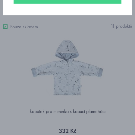
Od nejdražšího
11 produktů
Pouze skladem
kabátek pro miminka s kapucí plameňáci
332 Kč