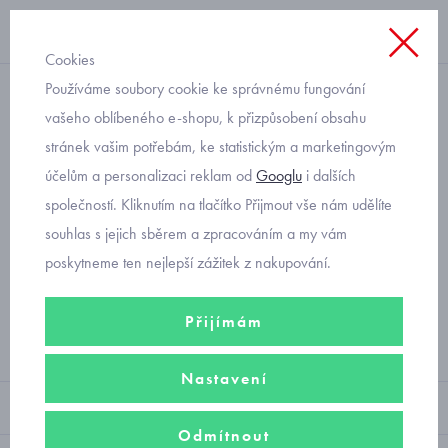
Cookies
Používáme soubory cookie ke správnému fungování
bundy, vesty
vašeho oblíbeného e-shopu, k přizpůsobení obsahu
stránek vašim potřebám, ke statistickým a marketingovým
kojenecká vesta
účelům a personalizaci reklam od
Googlu
i dalších
společností. Kliknutím na tlačítko Přijmout vše nám udělíte
souhlas s jejich sběrem a zpracováním a my vám
Filtry
poskytneme ten nejlepší zážitek z nakupování.
Žádný produkt
Přijímám
Nastavení
Sortiment
Odmítnout