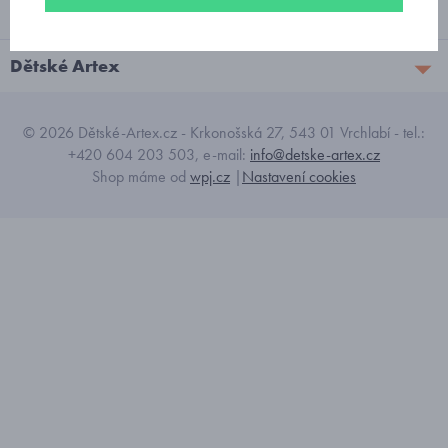
Vše o nákupu
Dětské Artex
© 2026 Dětské-Artex.cz - Krkonošská 27, 543 01 Vrchlabí - tel.:
+420 604 203 503, e-mail:
info@detske-artex.cz
Shop máme od
wpj.cz
|
Nastavení cookies