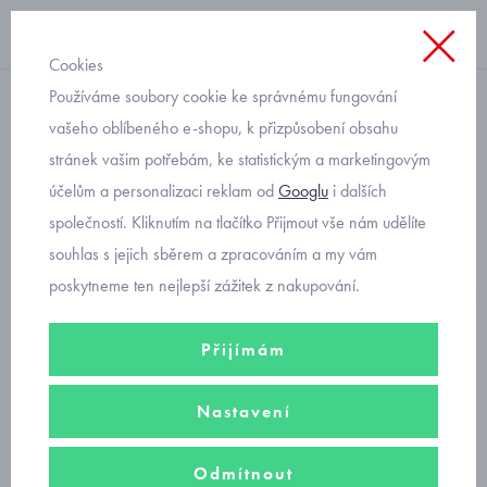
Cookies
Používáme soubory cookie ke správnému fungování
mikiny, svetry, kabátky
vašeho oblíbeného e-shopu, k přizpůsobení obsahu
stránek vašim potřebám, ke statistickým a marketingovým
kojenecké svetry
účelům a personalizaci reklam od
Googlu
i dalších
zateplené
společností. Kliknutím na tlačítko Přijmout vše nám udělíte
souhlas s jejich sběrem a zpracováním a my vám
poskytneme ten nejlepší zážitek z nakupování.
Moderní a pohodlné svetry zajistí vašemu miminku vyjímečný tepelný
komfort.
Přijímám
Filtry
Nastavení
Seřadit podle
Odmítnout
Doporučujeme
Nejprodávanější
Od nejlevnějšího