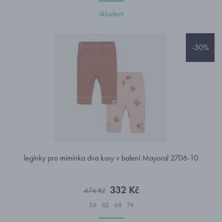
skladem
-30%
legínky pro miminka dva kusy v balení Mayoral 2706-10
332 Kč
474 Kč
56
62
68
74