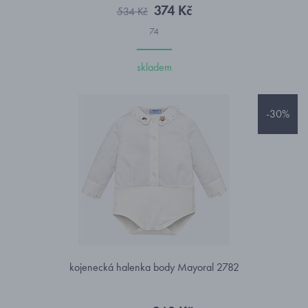
374 Kč
534 Kč
74
skladem
-30%
kojenecká halenka body Mayoral 2782