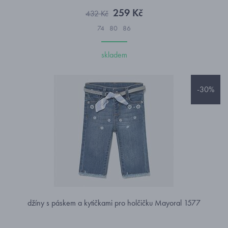
259 Kč
432 Kč
74
80
86
skladem
-30%
džíny s páskem a kytičkami pro holčičku Mayoral 1577