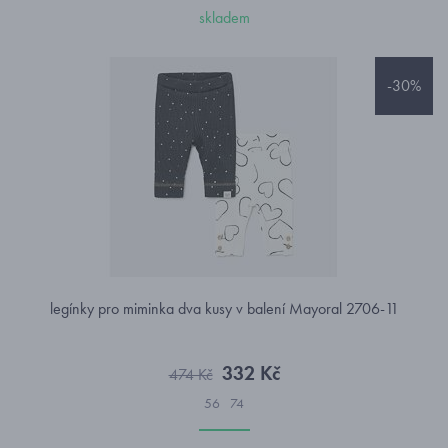
skladem
-30%
legínky pro miminka dva kusy v balení Mayoral 2706-11
332 Kč
474 Kč
56
74