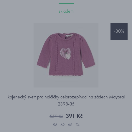
skladem
-30%
kojenecký svetr pro holčičky celorozepínací na zádech Mayoral
2398-35
391 Kč
559 Kč
56
62
68
74