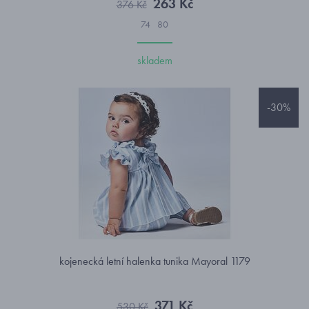
263 Kč
376 Kč
74
80
skladem
-30%
kojenecká letní halenka tunika Mayoral 1179
371 Kč
530 Kč