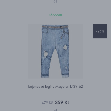
68
skladem
-25%
kojenecké legíny Mayoral 1739-62
359 Kč
479 Kč
74