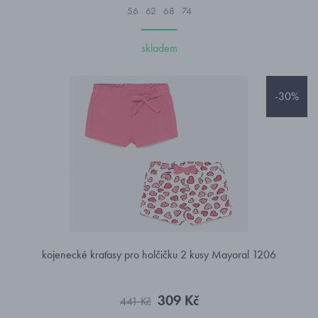
56
62
68
74
skladem
-30%
kojenecké kraťasy pro holčičku 2 kusy Mayoral 1206
309 Kč
441 Kč