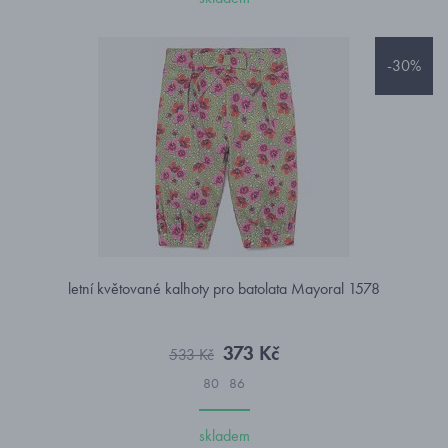
-30%
letní květované kalhoty pro batolata Mayoral 1578
373 Kč
533 Kč
80
86
skladem