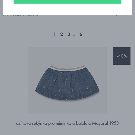
106 produktů
Pouze skladem
1
2
3
…
6
-40%
džínová sukýnka pro miminka a batolata Mayoral 1953