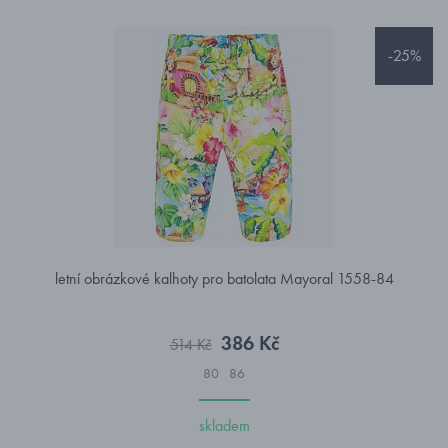
-25%
letní obrázkové kalhoty pro batolata Mayoral 1558-84
386 Kč
514 Kč
80
86
skladem