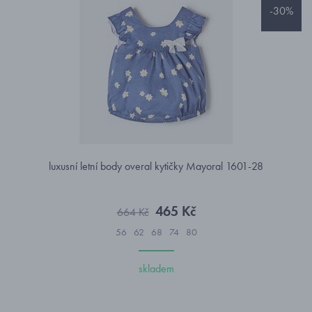
-30%
luxusní letní body overal kytičky Mayoral 1601-28
465 Kč
664 Kč
56
62
68
74
80
skladem