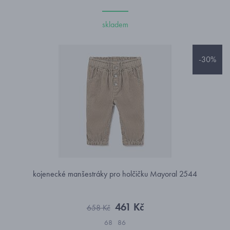
skladem
-30%
kojenecké manšestráky pro holčičku Mayoral 2544
461 Kč
658 Kč
68
86