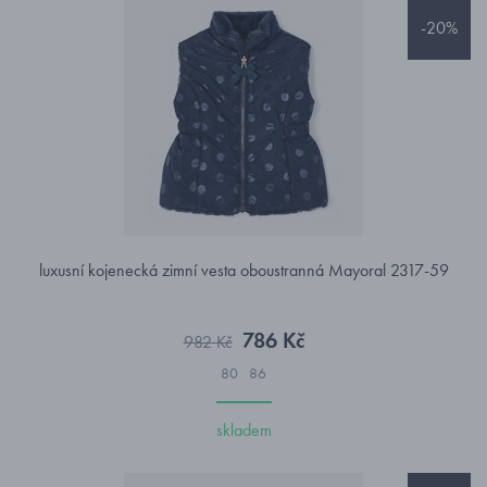
-20%
luxusní kojenecká zimní vesta oboustranná Mayoral 2317-59
786 Kč
982 Kč
80
86
skladem