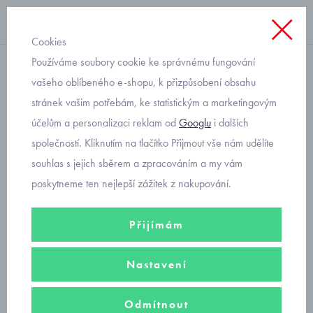
Cookies
Používáme soubory cookie ke správnému fungování
Kojenecké pro holčičky
vašeho oblíbeného e-shopu, k přizpůsobení obsahu
stránek vašim potřebám, ke statistickým a marketingovým
dětské ve slevě
účelům a personalizaci reklam od
Googlu
i dalších
společností. Kliknutím na tlačítko Přijmout vše nám udělíte
Šance získat skvělé kousky kvalitního kojeneckého oblečení pro
souhlas s jejich sběrem a zpracováním a my vám
holčičky za příznivější ceny.
poskytneme ten nejlepší zážitek z nakupování.
Filtry
Přijímám
Seřadit podle
Nastavení
Doporučujeme
Nejprodávanější
Od nejlevnějšího
Odmítnout
Od nejdražšího