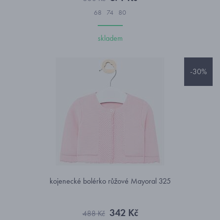
68
74
80
skladem
-30%
kojenecké bolérko růžové Mayoral 325
342 Kč
488 Kč