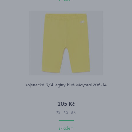
kojenecké 3/4 legíny žluté Mayoral 706-14
205 Kč
74
80
86
skladem