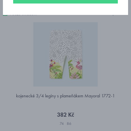
9 produktů
Pouze skladem
kojenecké 3/4 legíny s plameňákem Mayoral 1772-1
382 Kč
74
86