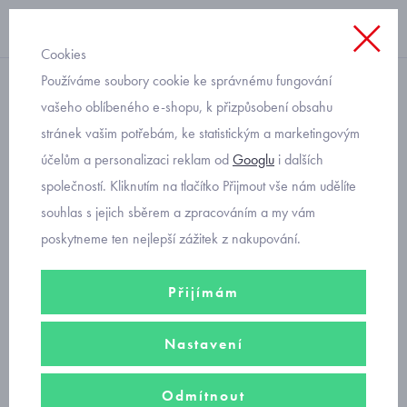
Cookies
Používáme soubory cookie ke správnému fungování
legíny
vašeho oblíbeného e-shopu, k přizpůsobení obsahu
stránek vašim potřebám, ke statistickým a marketingovým
letní legínky
účelům a personalizaci reklam od
Googlu
i dalších
společností. Kliknutím na tlačítko Přijmout vše nám udělíte
Legíny vhodné pro letní dny zajišťují miminkům a batolatům pohodlí i
souhlas s jejich sběrem a zpracováním a my vám
díky dostatečnému prostoru na plínku.
poskytneme ten nejlepší zážitek z nakupování.
Filtry
Přijímám
Seřadit podle
Nastavení
Doporučujeme
Nejprodávanější
Od nejlevnějšího
Odmítnout
Od nejdražšího