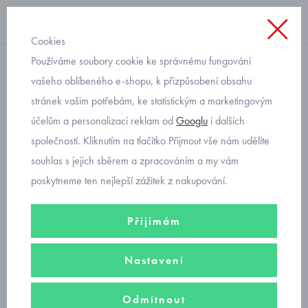
Cookies
Používáme soubory cookie ke správnému fungování
dětské punčocháčky
vašeho oblíbeného e-shopu, k přizpůsobení obsahu
stránek vašim potřebám, ke statistickým a marketingovým
punčocháčky bambusové
účelům a personalizaci reklam od
Googlu
i dalších
společností. Kliknutím na tlačítko Přijmout vše nám udělíte
Dopřejte miminkům pohodlíčko v heboučkých punčocháčích z
souhlas s jejich sběrem a zpracováním a my vám
bambusové viskózy.
poskytneme ten nejlepší zážitek z nakupování.
Filtry
Přijímám
Seřadit podle
Nastavení
Doporučujeme
Nejprodávanější
Od nejlevnějšího
Odmítnout
Od nejdražšího