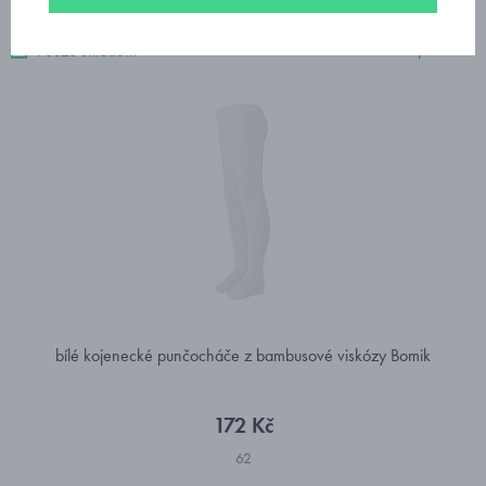
5 produktů
Pouze skladem
bílé kojenecké punčocháče z bambusové viskózy Bomik
172 Kč
62