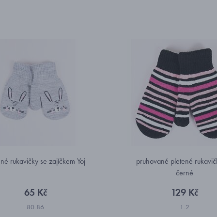
ené rukavičky se zajíčkem Yoj
pruhované pletené rukavič
černé
65 Kč
129 Kč
80-86
1-2