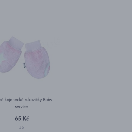
vé kojenecké rukavičky Baby
service
65 Kč
56