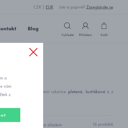
CZK
EUR
Jste tu poprvé?
Zaregistrujte se
ontakt
Blog
Vyhledat
Přihlášení
Košík
ům a
vše nám
avlněné rukavičky
, zimní rukavice
pletené
,
šusťákové
a z
itek z
out
16 produktů
Pouze skladem