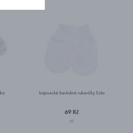
nka
kojenecké bavlněné rukavičky Esito
69 Kč
62