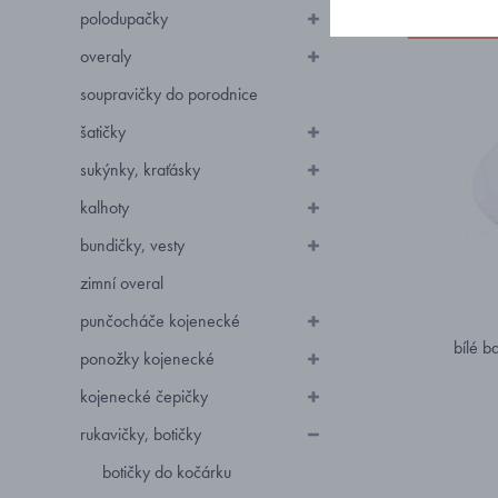
polodupačky
Doporučuj
overaly
soupravičky do porodnice
šatičky
sukýnky, kraťásky
kalhoty
bundičky, vesty
zimní overal
punčocháče kojenecké
bílé b
ponožky kojenecké
kojenecké čepičky
rukavičky, botičky
botičky do kočárku