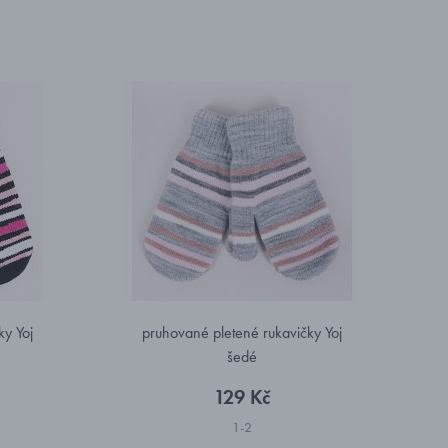
ky Yoj
pruhované pletené rukavičky Yoj
šedé
129 Kč
1-2