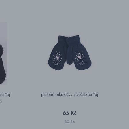
ta Yoj
pletené rukavičky s kočičkou Yoj
né
65 Kč
80-86