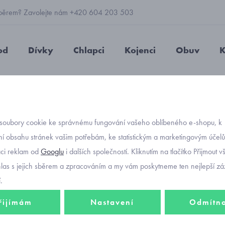
 výběrem? Zavolejte nám +420 604 203 503
od
Dívky
Chlapci
Kojenci
Obuv
K
otičky
rukavice
necké rukavice
soubory cookie ke správnému fungování vašeho oblíbeného e-shopu, k
í obsahu stránek vašim potřebám, ke statistickým a marketingovým účel
aci reklam od
Googlu
i dalších společností. Kliknutím na tlačítko Přijmout 
ukavice pro
holčičky
od miminek až po batolata. V nabídce
bílé b
hlas s jejich sběrem a zpracováním a my vám poskytneme ten nejlepší záž
a
.
.
řijímám
Nastavení
Odmítn
e