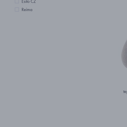
Esito CZ
Reima
te