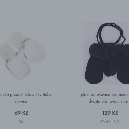
necké plyšové rukavičky Baby
pletené rukavice pro batola
service
dvojité ohrnovací čer
69 Kč
129 Kč
56
80-86
1-2