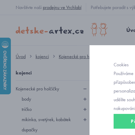
Navštivte naši
prodejnu ve Vrchlabí
Potřebujete poradit s
Úv
Úvod
kojenci
Kojenecké pro holčičky
rukavičky, b
Cookies
kojenci
koje
Používáme 
přizpůsoben
Kojenecké pro holčičky
personaliz
Kojenecké
r
body
udělíte sou
materiálu
lar
nakupování
tričko
mikinka, svetýrek, kabátek
P
dupačky
Seřadit podl