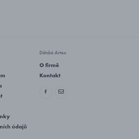
Dětské Artex
O firmě
am
Kontakt
a
st
ínky
ních údajů