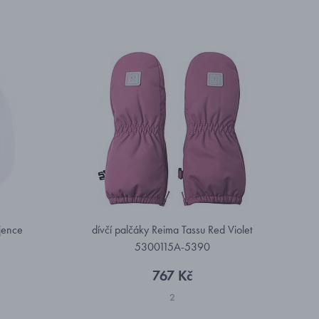
jence
dívčí palčáky Reima Tassu Red Violet
5300115A-5390
767 Kč
2