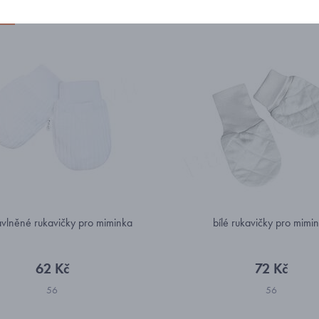
eme
Nejprodávanější
Od nejlevnějšího
Od nejdražšího
avlněné rukavičky pro miminka
bílé rukavičky pro mimi
62 Kč
72 Kč
56
56